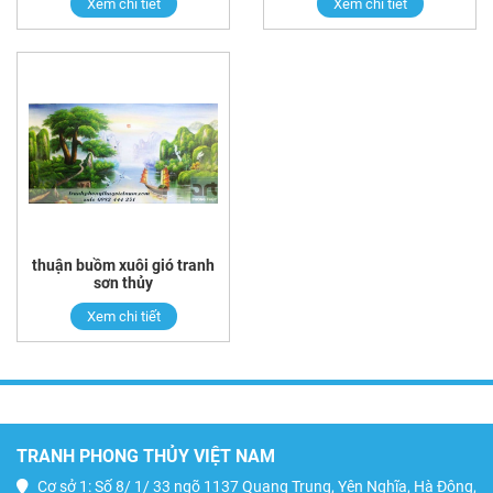
Xem chi tiết
Xem chi tiết
thuận buồm xuôi gió tranh
sơn thủy
Xem chi tiết
TRANH PHONG THỦY VIỆT NAM
Cơ sở 1: Số 8/ 1/ 33 ngõ 1137 Quang Trung, Yên Nghĩa, Hà Đông,