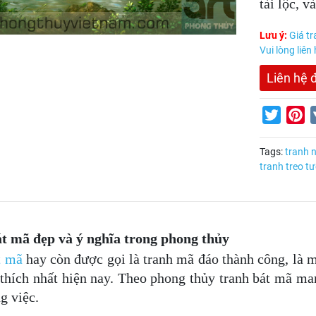
tài lộc, v
Lưu ý:
Giá tr
Vui lòng liên
Liên hệ 
Twitter
Pi
Tags:
tranh 
tranh treo t
t mã đẹp và ý nghĩa trong phong thủy
t mã
hay còn được gọi là tranh mã đáo thành công, là 
 thích nhất hiện nay. Theo phong thủy tranh bát mã ma
g việc.