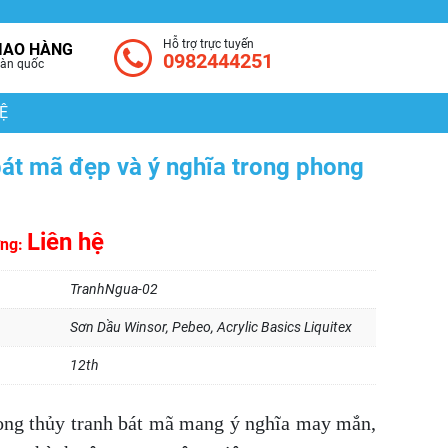
Hỗ trợ trực tuyến
IAO HÀNG
0982444251
àn quốc
Ệ
át mã đẹp và ý nghĩa trong phong
Liên hệ
ờng:
TranhNgua-02
Sơn Dầu Winsor, Pebeo, Acrylic Basics Liquitex
12th
ong thủy tranh bát mã mang ý nghĩa may mắn,