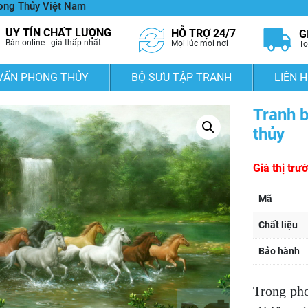
hong Thủy Việt Nam
UY TÍN CHẤT LƯỢNG
HỖ TRỢ 24/7
G
Bán online - giá thấp nhất
Mọi lúc mọi nơi
To
VẤN PHONG THỦY
BỘ SƯU TẬP TRANH
LIÊN H
Tranh b
thủy
Giá thị trư
Mã
Chất liệu
Bảo hành
Trong ph