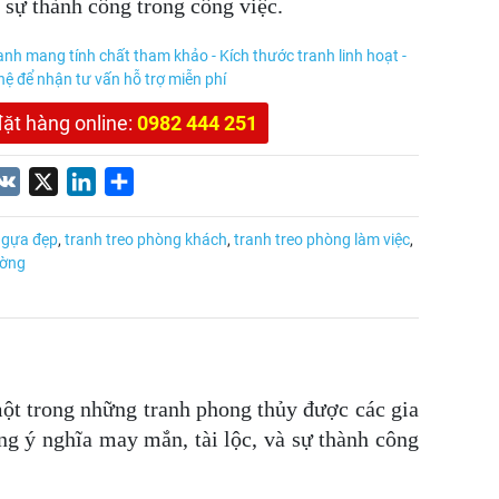
à sự thành công trong công việc.
anh mang tính chất tham khảo - Kích thước tranh linh hoạt -
 hệ để nhận tư vấn hỗ trợ miễn phí
đặt hàng online:
0982 444 251
nterest
VK
X
LinkedIn
Share
ngựa đẹp
,
tranh treo phòng khách
,
tranh treo phòng làm việc
,
ường
một trong những tranh phong thủy được các gia
ng ý nghĩa may mắn, tài lộc, và sự thành công