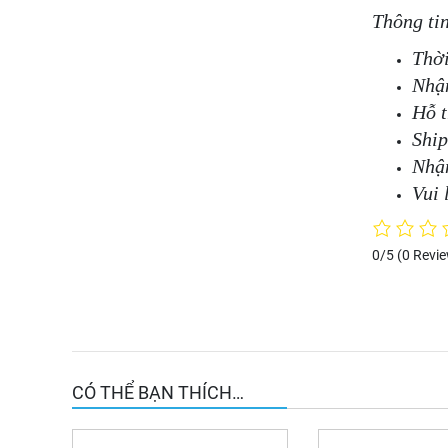
Thông ti
Thời
Nhận
Hỗ t
Ship
Nhận
Vui 
0/5
(0 Revi
CÓ THỂ BẠN THÍCH…