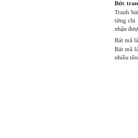
Bức tran
Tranh bá
từng chi
nhận đượ
Bát mã là
Bát mã là
nhiều tê