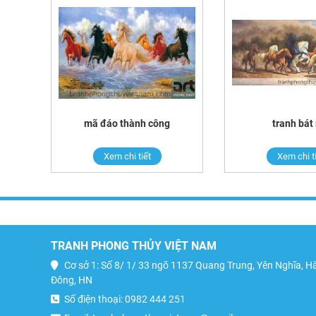
mã đáo thành công
tranh bát
Xem chi tiết
Xem chi t
TRANH PHONG THỦY VIỆT NAM
Cơ sở 1: Số 8/ 1/ 33 ngõ 1137 Quang Trung, Yên Nghĩa, H
Đông, HN
Số điện thoại: 0982 444 251