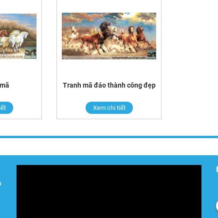
 mã
Tranh mã đáo thành công đẹp
iết
Xem chi tiết
à