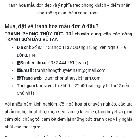
Tranh hoa mẫu đơn đẹp và ý nghĩa treo phòng khách – điểm nhấn
cho không gian thêm sang trọng.
Mua, đặt vẽ tranh hoa mẫu đơn ở đâu?
TRANH PHONG THỦY ĐỨC TRÍ
chuyên cung cấp các dòng
TRANH SƠN DẦU VẼ TAY
.
Địa chỉ
: Số 8/ 1/ 33 ngõ 1137 Quang Trung, Yên Nghĩa, Hà
Đông, HN
Số điện thoại
: 0982 444 251 ( zalo )
Email
: tranhphongthuyvietnam@gmail.com
Trang web
: tranhphongthuyvietnam.com
Thời gian làm việ
c: Từ 8h00 – 22h00 các ngày từ thứ 2 đến
Chủ nhật
Với nhiều năm kinh nghiệm, đội ngũ họa sĩ chuyên nghiệp, các tác
phẩm nghệ thuật được họa sĩ vẽ với sự khéo léo, tâm huyết và giàu
cảm xúc. chúng tôi cam kết đem lại những bức tranh đẹp và ý nghĩa
nhất cho mọi người.