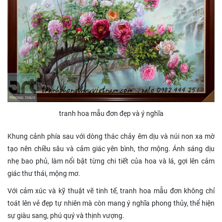
tranh hoa mẫu đơn đẹp và ý nghĩa
Khung cảnh phía sau với dòng thác chảy êm dịu và núi non xa mờ
tạo nên chiều sâu và cảm giác yên bình, thơ mộng. Ánh sáng dịu
nhẹ bao phủ, làm nổi bật từng chi tiết của hoa và lá, gợi lên cảm
giác thư thái, mộng mơ.
Với cảm xúc và kỹ thuật vẽ tinh tế, tranh hoa mẫu đơn không chỉ
toát lên vẻ đẹp tự nhiên mà còn mang ý nghĩa phong thủy, thể hiện
sự giàu sang, phú quý và thịnh vượng.