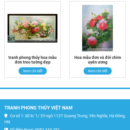
tranh phong thủy hoa mẫu
Hoa mẫu đơn và đôi chim
đơn treo tường đẹp
uyên ương
Xem chi tiết
Xem chi tiết
TRANH PHONG THỦY VIỆT NAM
Cơ sở 1: Số 8/ 1/ 33 ngõ 1137 Quang Trung, Yên Nghĩa, Hà Đông,
HN
Số điện thoại: 0982 444 251