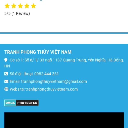
5/5
(1 Review)
TRANH PHONG THỦY VIỆT NAM
Cơ sở 1: Số 8/ 1/ 33 ngõ 1137 Quang Trung, Yên Nghĩa, Hà Đông,
HN
Số điện thoại: 0982 444 251
Email: tranhphongthuyvietnam@gmail.com
Website: tranhphongthuyvietnam.com