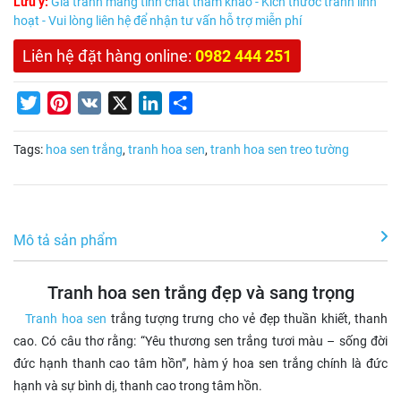
Lưu ý:
Giá tranh mang tính chất tham khảo - Kích thước tranh linh
hoạt - Vui lòng liên hệ để nhận tư vấn hỗ trợ miễn phí
Liên hệ đặt hàng online:
0982 444 251
Twitter
Pinterest
VK
X
LinkedIn
Share
Tags:
hoa sen trắng
,
tranh hoa sen
,
tranh hoa sen treo tường
Mô tả sản phẩm
Tranh hoa sen trắng đẹp và sang trọng
Tranh hoa sen
trắng tượng trưng cho vẻ đẹp thuần khiết, thanh
cao. Có câu thơ rằng: “Yêu thương sen trắng tươi màu – sống đời
đức hạnh thanh cao tâm hồn”, hàm ý hoa sen trắng chính là đức
hạnh và sự bình dị, thanh cao trong tâm hồn.