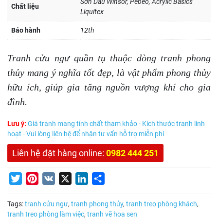
Sơn Dầu Winsor, Pebeo, Acrylic Basics
Chất liệu
Liquitex
Bảo hành
12th
Tranh cửu ngư quần tụ thuộc dòng tranh phong
thủy mang ý nghĩa tốt đẹp, là vật phẩm phong thủy
hữu ích, giúp gia tăng nguồn vượng khí cho gia
đình.
Lưu ý:
Giá tranh mang tính chất tham khảo - Kích thước tranh linh
hoạt - Vui lòng liên hệ để nhận tư vấn hỗ trợ miễn phí
Liên hệ đặt hàng online:
0982 444 251
Twitter
Pinterest
VK
X
LinkedIn
Share
Tags:
tranh cửu ngư
,
tranh phong thủy
,
tranh treo phòng khách
,
tranh treo phòng làm việc
,
tranh vẽ hoa sen