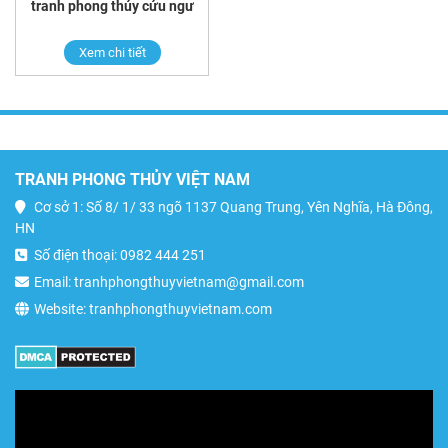
tranh phong thủy cửu ngư
Xem chi tiết
TRANH PHONG THỦY VIỆT NAM
Cơ sở 1: Số 8/ 1/ 33 ngõ 1137 Quang Trung, Yên Nghĩa, Hà Đông,
HN
Số điện thoại: 0982 444 251
Email: tranhphongthuyvietnam@gmail.com
Website: tranhphongthuyvietnam.com