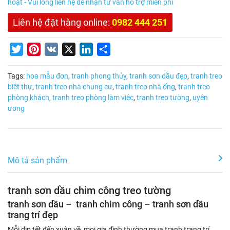
hoạt - Vui lòng liên hệ để nhận tư vấn hỗ trợ miễn phí
Liên hệ đặt hàng online:
0982 444 251
Twitter
Pinterest
VK
X
LinkedIn
Share
Tags:
hoa mẫu đơn
,
tranh phong thủy
,
tranh sơn dầu đẹp
,
tranh treo
biệt thự
,
tranh treo nhà chung cư
,
tranh treo nhà ống
,
tranh treo
phòng khách
,
tranh treo phòng làm việc
,
tranh treo tường
,
uyên
ương
Mô tả sản phẩm
tranh sơn dầu chim công treo tường
tranh sơn dầu – tranh chim công – tranh sơn dầu
trang trí đẹp
Mỗi dịp tết đến xuân về, mọi gia đình thường mua tranh trang trí