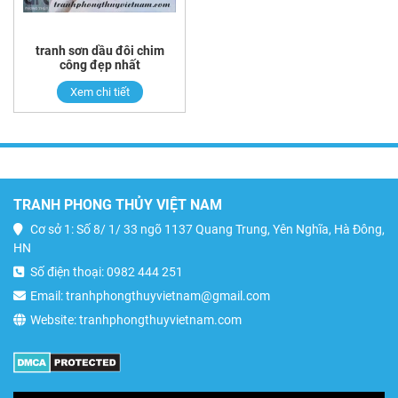
tranh sơn dầu đôi chim
công đẹp nhất
Xem chi tiết
TRANH PHONG THỦY VIỆT NAM
Cơ sở 1: Số 8/ 1/ 33 ngõ 1137 Quang Trung, Yên Nghĩa, Hà Đông,
HN
Số điện thoại: 0982 444 251
Email: tranhphongthuyvietnam@gmail.com
Website: tranhphongthuyvietnam.com