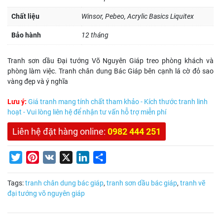
Chất liệu
Winsor, Pebeo, Acrylic Basics Liquitex
Bảo hành
12 tháng
Tranh sơn dầu Đại tướng Võ Nguyên Giáp treo phòng khách và
phòng làm việc. Tranh chân dung Bác Giáp bên cạnh lá cờ đỏ sao
vàng đẹp và ý nghĩa
Lưu ý:
Giá tranh mang tính chất tham khảo - Kích thước tranh linh
hoạt - Vui lòng liên hệ để nhận tư vấn hỗ trợ miễn phí
Liên hệ đặt hàng online:
0982 444 251
Twitter
Pinterest
VK
X
LinkedIn
Share
Tags:
tranh chân dung bác giáp
,
tranh sơn dầu bác giáp
,
tranh vẽ
đại tướng võ nguyên giáp