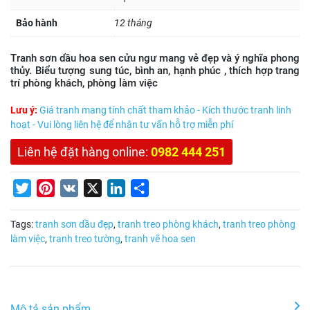
Bảo hành
12 tháng
Tranh sơn dầu hoa sen cửu ngư mang vẻ đẹp và ý nghĩa phong
thủy. Biểu tượng sung túc, bình an, hạnh phúc , thích hợp trang
trí phòng khách, phòng làm việc
Lưu ý:
Giá tranh mang tính chất tham khảo - Kích thước tranh linh
hoạt - Vui lòng liên hệ để nhận tư vấn hỗ trợ miễn phí
Liên hệ đặt hàng online:
0982 444 251
Twitter
Pinterest
VK
X
LinkedIn
Share
Tags:
tranh sơn dầu đẹp
,
tranh treo phòng khách
,
tranh treo phòng
làm việc
,
tranh treo tường
,
tranh vẽ hoa sen
Mô tả sản phẩm