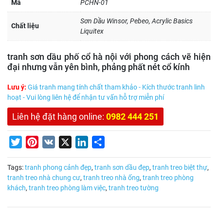
Mã
PCHN-01
Sơn Dầu Winsor, Pebeo, Acrylic Basics
Chất liệu
Liquitex
tranh sơn dầu phố cổ hà nội với phong cách vẽ hiện
đại nhưng vẫn yên bình, phảng phất nét cổ kính
Lưu ý:
Giá tranh mang tính chất tham khảo - Kích thước tranh linh
hoạt - Vui lòng liên hệ để nhận tư vấn hỗ trợ miễn phí
Liên hệ đặt hàng online:
0982 444 251
Twitter
Pinterest
VK
X
LinkedIn
Share
Tags:
tranh phong cảnh đẹp
,
tranh sơn dầu đẹp
,
tranh treo biệt thự
,
tranh treo nhà chung cư
,
tranh treo nhà ống
,
tranh treo phòng
khách
,
tranh treo phòng làm việc
,
tranh treo tường