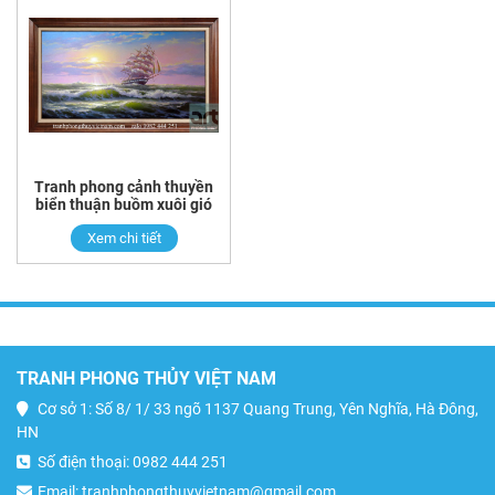
Tranh phong cảnh thuyền
biển thuận buồm xuôi gió
Xem chi tiết
TRANH PHONG THỦY VIỆT NAM
Cơ sở 1: Số 8/ 1/ 33 ngõ 1137 Quang Trung, Yên Nghĩa, Hà Đông,
HN
Số điện thoại: 0982 444 251
Email: tranhphongthuyvietnam@gmail.com