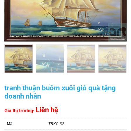
tranh thuận buồm xuôi gió quà tặng
doanh nhân
Liên hệ
Giá thị trường:
Mã
TBXG-32