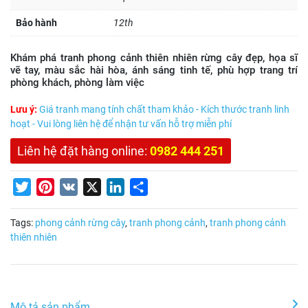
Bảo hành
12th
Khám phá tranh phong cảnh thiên nhiên rừng cây đẹp, họa sĩ
vẽ tay, màu sắc hài hòa, ánh sáng tinh tế, phù hợp trang trí
phòng khách, phòng làm việc
Lưu ý:
Giá tranh mang tính chất tham khảo - Kích thước tranh linh
hoạt - Vui lòng liên hệ để nhận tư vấn hỗ trợ miễn phí
Liên hệ đặt hàng online:
0982 444 251
Twitter
Pinterest
VK
X
LinkedIn
Share
Tags:
phong cảnh rừng cây
,
tranh phong cảnh
,
tranh phong cảnh
thiên nhiên
Mô tả sản phẩm