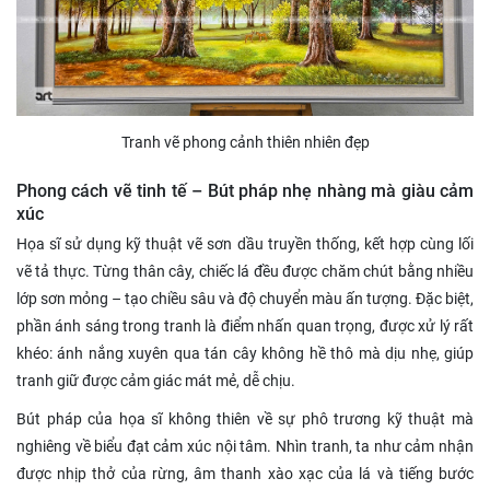
Tranh vẽ phong cảnh thiên nhiên đẹp
Phong cách vẽ tinh tế – Bút pháp nhẹ nhàng mà giàu cảm
xúc
Họa sĩ sử dụng kỹ thuật vẽ sơn dầu truyền thống, kết hợp cùng lối
vẽ tả thực. Từng thân cây, chiếc lá đều được chăm chút bằng nhiều
lớp sơn mỏng – tạo chiều sâu và độ chuyển màu ấn tượng. Đặc biệt,
phần ánh sáng trong tranh là điểm nhấn quan trọng, được xử lý rất
khéo: ánh nắng xuyên qua tán cây không hề thô mà dịu nhẹ, giúp
tranh giữ được cảm giác mát mẻ, dễ chịu.
Bút pháp của họa sĩ không thiên về sự phô trương kỹ thuật mà
nghiêng về biểu đạt cảm xúc nội tâm. Nhìn tranh, ta như cảm nhận
được nhịp thở của rừng, âm thanh xào xạc của lá và tiếng bước