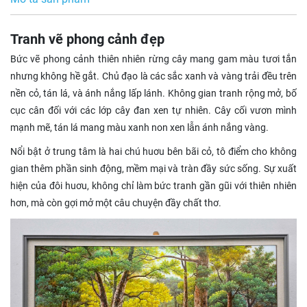
Tranh vẽ phong cảnh đẹp
Bức vẽ phong cảnh thiên nhiên rừng cây mang gam màu tươi tắn
nhưng không hề gắt. Chủ đạo là các sắc xanh và vàng trải đều trên
nền cỏ, tán lá, và ánh nắng lấp lánh. Không gian tranh rộng mở, bố
cục cân đối với các lớp cây đan xen tự nhiên. Cây cối vươn mình
mạnh mẽ, tán lá mang màu xanh non xen lẫn ánh nắng vàng.
Nổi bật ở trung tâm là hai chú huơu bên bãi cỏ, tô điểm cho không
gian thêm phần sinh động, mềm mại và tràn đầy sức sống. Sự xuất
hiện của đôi huơu, không chỉ làm bức tranh gần gũi với thiên nhiên
hơn, mà còn gợi mở một câu chuyện đầy chất thơ.