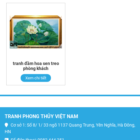
tranh đầm hoa sen treo
phòng khách
Xem chi tiết
TRANH PHONG THỦY VIỆT NAM
Cơ sở 1: Số 8/ 1/ 33 ngõ 1137 Quang Trung, Yên Nghĩa, Hà Đông,
HN