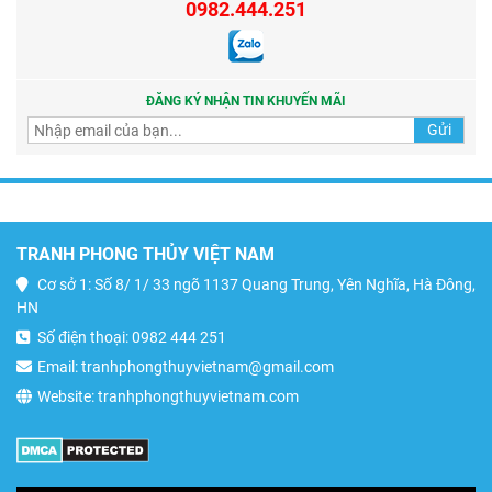
0982.444.251
ĐĂNG KÝ NHẬN TIN KHUYẾN MÃI
TRANH PHONG THỦY VIỆT NAM
Cơ sở 1: Số 8/ 1/ 33 ngõ 1137 Quang Trung, Yên Nghĩa, Hà Đông,
HN
Số điện thoại: 0982 444 251
Email: tranhphongthuyvietnam@gmail.com
Website: tranhphongthuyvietnam.com