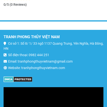
0/5
(0 Reviews)
TRANH PHONG THỦY VIỆT NAM
Cơ sở 1: Số 8/ 1/ 33 ngõ 1137 Quang Trung, Yên Nghĩa, Hà Đông,
HN
Số điện thoại: 0982 444 251
Email: tranhphongthuyvietnam@gmail.com
Website: tranhphongthuyvietnam.com