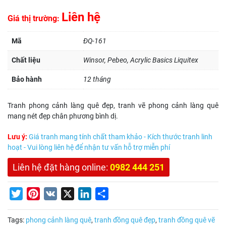
Liên hệ
Giá thị trường:
Mã
ĐQ-161
Chất liệu
Winsor, Pebeo, Acrylic Basics Liquitex
Bảo hành
12 tháng
Tranh phong cảnh làng quê đẹp, tranh vẽ phong cảnh làng quê
mang nét đẹp chân phương bình dị.
Lưu ý:
Giá tranh mang tính chất tham khảo - Kích thước tranh linh
hoạt - Vui lòng liên hệ để nhận tư vấn hỗ trợ miễn phí
Liên hệ đặt hàng online:
0982 444 251
Twitter
Pinterest
VK
X
LinkedIn
Share
Tags:
phong cảnh làng quê
,
tranh đồng quê đẹp
,
tranh đồng quê vẽ