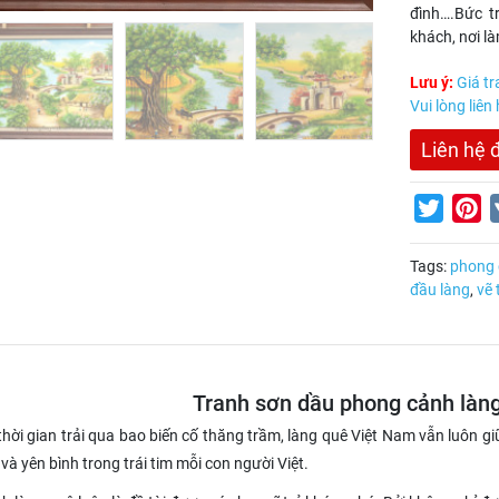
đình….Bức t
khách, nơi l
Lưu ý:
Giá tr
Vui lòng liên
Liên hệ 
Twitter
Pi
Tags:
phong 
đầu làng
,
vẽ 
Tranh sơn dầu phong cảnh làn
ời gian trải qua bao biến cố thăng trầm, làng quê Việt Nam vẫn luôn giữ
và yên bình trong trái tim mỗi con người Việt.