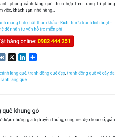
ranh phong cảnh làng quê thích hợp treo trang trí phòng
àm việc, khách sạn, nhà hàng…
anh mang tính chất tham khảo - Kích thước tranh linh hoạt -
 hệ để nhận tư vấn hỗ trợ miễn phí
đặt hàng online:
0982 444 251
nterest
VK
X
LinkedIn
Share
cảnh làng quê
,
tranh đồng quê đẹp
,
tranh đồng quê vẽ cây đa
tranh làng quê
g quê khung gỗ
 được những giá trị truyền thống, cùng nét đẹp hoài cổ, giản