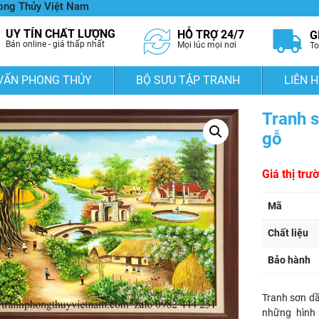
hong Thủy Việt Nam
UY TÍN CHẤT LƯỢNG
HỖ TRỢ 24/7
G
Bán online - giá thấp nhất
Mọi lúc mọi nơi
To
VẤN PHONG THỦY
BỘ SƯU TẬP TRANH
LIÊN H
Tranh 
gỗ
Giá thị trư
Mã
Chất liệu
Bảo hành
Tranh sơn dầ
những hình