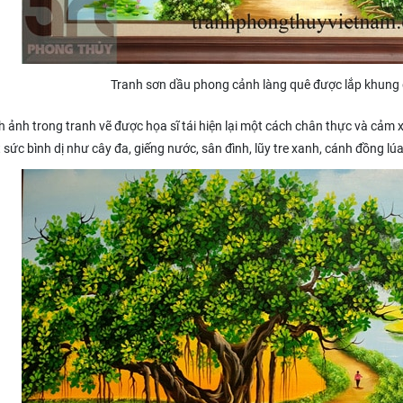
Tranh sơn dầu phong cảnh làng quê được lắp khung 
ảnh trong tranh vẽ được họa sĩ tái hiện lại một cách chân thực và cảm
 sức bình dị như cây đa, giếng nước, sân đình, lũy tre xanh, cánh đồng lú