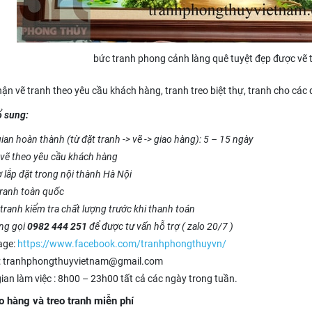
bức tranh phong cảnh làng quê tuyệt đẹp được vẽ 
ận vẽ tranh theo yêu cầu khách hàng, tranh treo biệt thự, tranh cho các
ổ sung:
ian hoàn thành (từ đặt tranh -> vẽ -> giao hàng): 5 – 15 ngày
vẽ theo yêu cầu khách hàng
ợ lắp đặt trong nội thành Hà Nội
tranh toàn quốc
tranh kiểm tra chất lượng trước khi thanh toán
òng gọi
0982 444 251
để được tư vấn hỗ trợ ( zalo 20/7 )
age:
https://www.facebook.com/tranhphongthuyvn/
: tranhphongthuyvietnam@gmail.com
gian làm việc : 8h00 – 23h00 tất cả các ngày trong tuần.
o hàng và treo tranh miễn phí