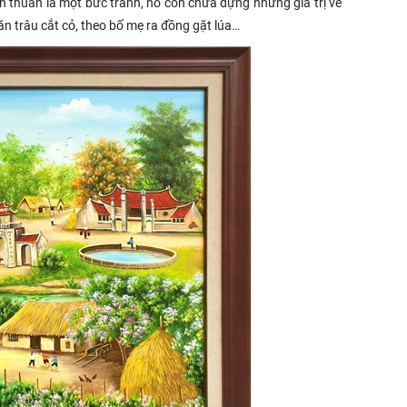
n thuần là một bức tranh, nó còn chứa đựng những giá trị về
n trâu cắt cỏ, theo bố mẹ ra đồng gặt lúa…