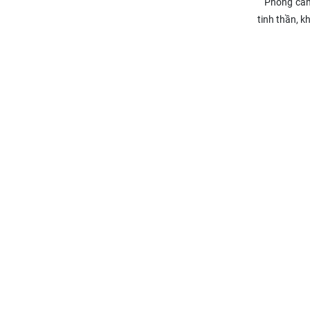
Phong cảnh 
tinh thần, k