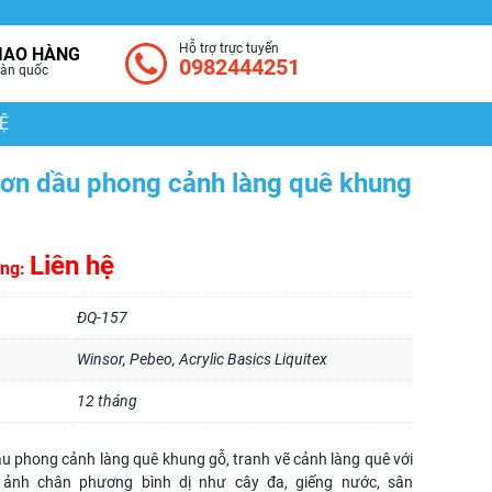
Hỗ trợ trực tuyến
IAO HÀNG
0982444251
àn quốc
Ệ
sơn dầu phong cảnh làng quê khung
Liên hệ
ờng:
ĐQ-157
Winsor, Pebeo, Acrylic Basics Liquitex
12 tháng
u phong cảnh làng quê khung gỗ, tranh vẽ cảnh làng quê với
 ảnh chân phương bình dị như cây đa, giếng nước, sân