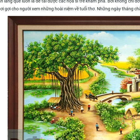
làng quê luôn là đề tài được các họa sĩ trẻ khám phá. Bởi không chỉ đơ
hơi gợi cho người xem những hoài niệm về tuổi thơ. Những ngày tháng chă