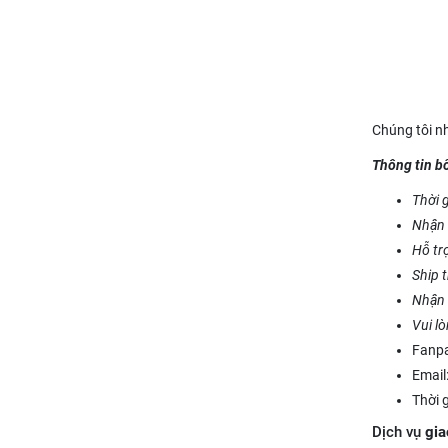
Chúng tôi nh
Thông tin b
Thời g
Nhận 
Hỗ tr
Ship 
Nhận 
Vui l
Fanp
Email
Thời 
Dịch vụ
gia