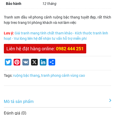
Bảo hành
12 tháng
Tranh sơn dầu vẽ phong cảnh ruộng bậc thang tuyệt đẹp, rất thích
hợp treo trang trí phòng khách và nơi làm việc
Lưu ý:
Giá tranh mang tính chất tham khảo - Kích thước tranh linh
hoạt - Vui lòng liên hệ để nhận tư vấn hỗ trợ miễn phí
Liên hệ đặt hàng online:
0982 444 251
Twitter
Pinterest
VK
X
LinkedIn
Share
Tags:
ruộng bậc thang
,
tranh phong cảnh vùng cao
Mô tả sản phẩm
Đánh giá (0)