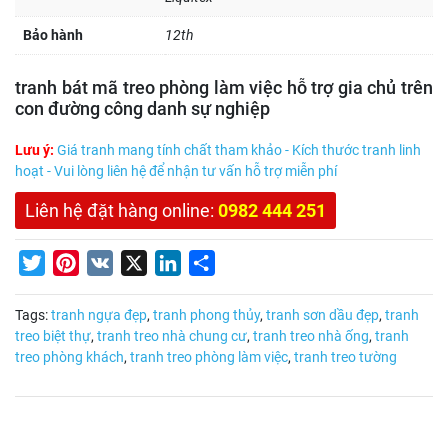
Bảo hành
12th
tranh bát mã treo phòng làm việc hỗ trợ gia chủ trên
con đường công danh sự nghiệp
Lưu ý:
Giá tranh mang tính chất tham khảo - Kích thước tranh linh
hoạt - Vui lòng liên hệ để nhận tư vấn hỗ trợ miễn phí
Liên hệ đặt hàng online:
0982 444 251
Twitter
Pinterest
VK
X
LinkedIn
Share
Tags:
tranh ngựa đẹp
,
tranh phong thủy
,
tranh sơn dầu đẹp
,
tranh
treo biệt thự
,
tranh treo nhà chung cư
,
tranh treo nhà ống
,
tranh
treo phòng khách
,
tranh treo phòng làm việc
,
tranh treo tường