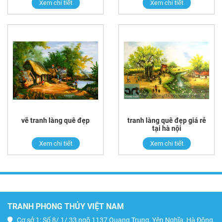
Xem chi tiết
Xem chi tiết
vẽ tranh làng quê đẹp
tranh làng quê đẹp giá rẻ
tại hà nội
Xem chi tiết
Xem chi tiết
TRANH PHONG THỦY VIỆT NAM
Cơ sở 1: Số 8/ 1/ 33 ngõ 1137 Quang Trung, Yên Nghĩa, Hà Đông,