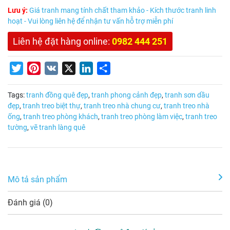
Lưu ý:
Giá tranh mang tính chất tham khảo - Kích thước tranh linh
hoạt - Vui lòng liên hệ để nhận tư vấn hỗ trợ miễn phí
Liên hệ đặt hàng online:
0982 444 251
Twitter
Pinterest
VK
X
LinkedIn
Share
Tags:
tranh đồng quê đẹp
,
tranh phong cảnh đẹp
,
tranh sơn dầu
đẹp
,
tranh treo biệt thự
,
tranh treo nhà chung cư
,
tranh treo nhà
ống
,
tranh treo phòng khách
,
tranh treo phòng làm việc
,
tranh treo
tường
,
vẽ tranh làng quê
Mô tả sản phẩm
Đánh giá (0)