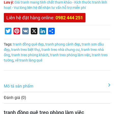
Lưu ý:
Giá tranh mang tính chất tham khảo - Kích thước tranh linh
hoạt - Vui lòng liên hệ để nhận tư vấn hỗ trợ miễn phí
Liên hệ đặt hàng online:
0982 444 251
Twitter
Pinterest
VK
X
LinkedIn
Share
Tags:
tranh đồng quê đẹp
,
tranh phong cảnh đẹp
,
tranh sơn dầu
đẹp
,
tranh treo biệt thự
,
tranh treo nhà chung cư
,
tranh treo nhà
ống
,
tranh treo phòng khách
,
tranh treo phòng làm việc
,
tranh treo
tường
,
vẽ tranh làng quê
Mô tả sản phẩm
Đánh giá (0)
tranh đồng quê treo phòng làm việc