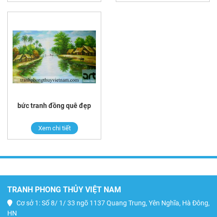
bức tranh đồng quê đẹp
Xem chi tiết
TRANH PHONG THỦY VIỆT NAM
Cơ sở 1: Số 8/ 1/ 33 ngõ 1137 Quang Trung, Yên Nghĩa, Hà Đông,
HN