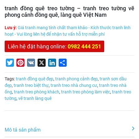
tranh đồng quê treo tường – tranh treo tường vẽ
phong cảnh đồng quê, làng quê Việt Nam
Lưu ý:
Giá tranh mang tính chất tham khảo - Kích thước tranh linh
hoạt - Vui lòng liên hệ để nhận tư vấn hỗ trợ miễn phí
Liên hệ đặt hàng online:
0982 444 251
Twitter
Pinterest
VK
X
LinkedIn
Share
Tags:
tranh đồng quê đẹp
,
tranh phong cảnh đẹp
,
tranh sơn dầu
đẹp
,
tranh treo biệt thự
,
tranh treo nhà chung cư
,
tranh treo nhà
ống
,
tranh treo phòng khách
,
tranh treo phòng làm việc
,
tranh treo
tường
,
vẽ tranh làng quê
Mô tả sản phẩm