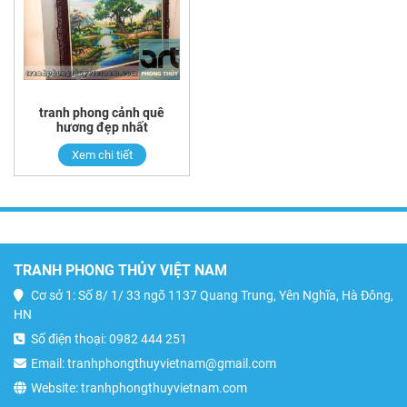
tranh phong cảnh quê
hương đẹp nhất
Xem chi tiết
TRANH PHONG THỦY VIỆT NAM
Cơ sở 1: Số 8/ 1/ 33 ngõ 1137 Quang Trung, Yên Nghĩa, Hà Đông,
HN
Số điện thoại: 0982 444 251
Email: tranhphongthuyvietnam@gmail.com
Website: tranhphongthuyvietnam.com