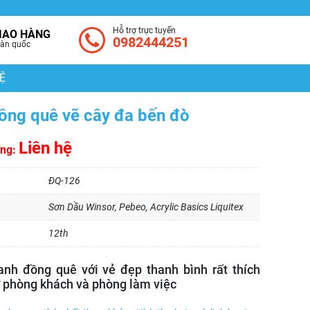
Hỗ trợ trực tuyến
IAO HÀNG
0982444251
àn quốc
Ệ
ồng quê vẽ cây đa bến đò
Liên hệ
ờng:
ĐQ-126
Sơn Dầu Winsor, Pebeo, Acrylic Basics Liquitex
12th
anh đồng quê với vẻ đẹp thanh bình rất thích
ở phòng khách và phòng làm việc