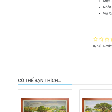
Ship 
Nhận 
Vui l
0/5
(0 Revi
CÓ THỂ BẠN THÍCH…