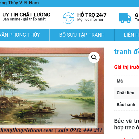
hong Thủy Việt Nam
UY TÍN CHẤT LƯỢNG
HỖ TRỢ 24/7
G
Bán online - giá thấp nhất
Mọi lúc mọi nơi
To
VẤN PHONG THỦY
BỘ SƯU TẬP TRANH
LIÊN H
tranh đ
Giá thị trư
Mã
Chất liệu
Bảo hành
Bức vẽ tr
hợp treo 