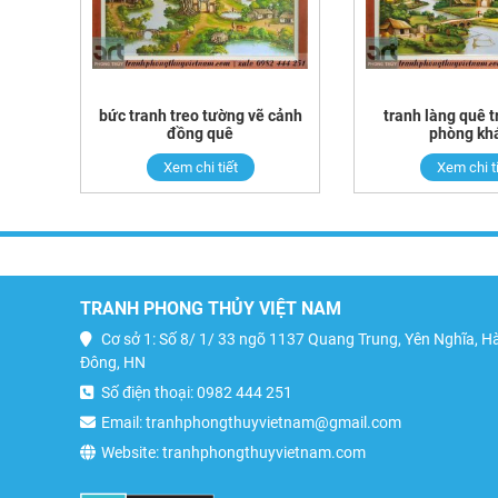
bức tranh treo tường vẽ cảnh
tranh làng quê 
đồng quê
phòng kh
Xem chi tiết
Xem chi t
TRANH PHONG THỦY VIỆT NAM
Cơ sở 1: Số 8/ 1/ 33 ngõ 1137 Quang Trung, Yên Nghĩa, H
Đông, HN
Số điện thoại: 0982 444 251
Email: tranhphongthuyvietnam@gmail.com
Website: tranhphongthuyvietnam.com