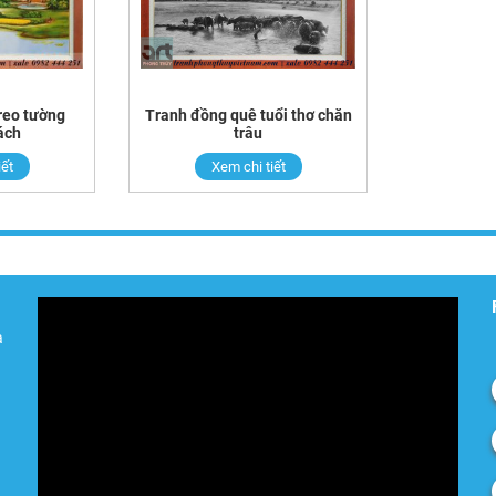
treo tường
Tranh đồng quê tuổi thơ chăn
ách
trâu
iết
Xem chi tiết
à