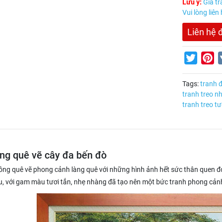
Lưu ý:
Giá tr
Vui lòng liên
Liên hệ 
Twitter
Pi
Tags:
tranh 
tranh treo n
tranh treo t
ng quê vẽ cây đa bến đò
ồng quê vẽ phong cảnh làng quê với những hình ảnh hết sức thân quen đó
, với gam màu tươi tắn, nhẹ nhàng đã tạo nên một bức tranh phong cảnh