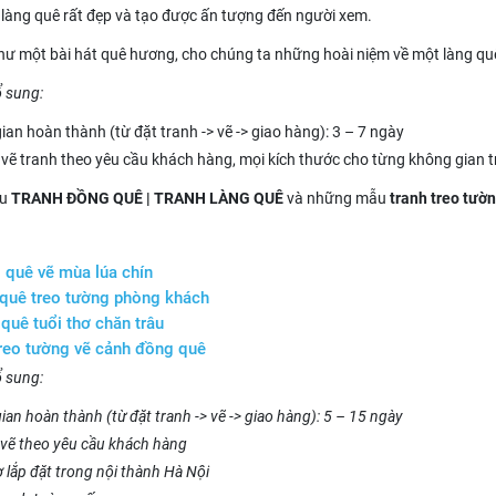
làng quê rất đẹp và tạo được ấn tượng đến người xem.
hư một bài hát quê hương, cho chúng ta những hoài niệm về một làng quê
ổ sung:
gian hoàn thành (từ đặt tranh -> vẽ -> giao hàng): 3 – 7 ngày
vẽ tranh theo yêu cầu khách hàng, mọi kích thước cho từng không gian t
ều
TRANH ĐỒNG QUÊ | TRANH LÀNG QUÊ
và những mẫu
tranh treo tườ
 quê vẽ mùa lúa chín
 quê treo tường phòng khách
quê tuổi thơ chăn trâu
treo tường vẽ cảnh đồng quê
ổ sung:
ian hoàn thành (từ đặt tranh -> vẽ -> giao hàng): 5 – 15 ngày
vẽ theo yêu cầu khách hàng
ợ lắp đặt trong nội thành Hà Nội