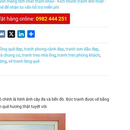
anh mang tính chất tham khảo - Kích thước tranh linh hoạt -
 hệ để nhận tư vấn hỗ trợ miễn phí
đặt hàng online:
0982 444 251
nterest
VK
X
LinkedIn
Share
đồng quê đẹp
,
tranh phong cảnh đẹp
,
tranh sơn dầu đẹp
,
hà chung cư
,
tranh treo nhà ống
,
tranh treo phòng khách
,
ường
,
vẽ tranh làng quê
 chính là hình ảnh cây đa và bến đò. Bức tranh được vẽ bằng
 quê hương thật tuyệt vời.