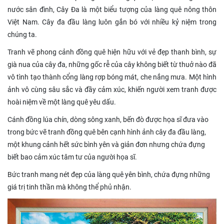
nước sân đình, Cây Đa là một biểu tượng của làng quê nông thôn
Việt Nam. Cây đa đầu làng luôn gắn bó với nhiều kỷ niệm trong
chúng ta.
Tranh vẽ phong cảnh đồng quê hiện hữu với vẻ đẹp thanh bình, sự
già nua của cây đa, những gốc rễ của cây không biết từ thuở nào đã
vô tình tạo thành cổng làng rợp bóng mát, che nắng mưa. Một hình
ảnh vô cùng sâu sắc và đầy cảm xúc, khiến người xem tranh được
hoài niệm về một làng quê yêu dấu.
Cánh đồng lúa chín, dòng sông xanh, bến đò được họa sĩ đưa vào
trong bức vẽ tranh đồng quê bên cạnh hình ảnh cây đa đầu làng,
một khung cảnh hết sức bình yên và giản đơn nhưng chứa đựng
biết bao cảm xúc tâm tư của người họa sĩ.
Bức tranh mang nét đẹp của làng quê yên bình, chứa đựng những
giá trị tinh thần mà không thể phủ nhận.