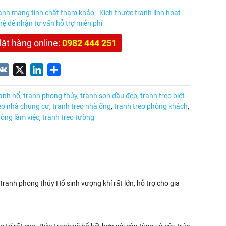
anh mang tính chất tham khảo - Kích thước tranh linh hoạt -
 hệ để nhận tư vấn hỗ trợ miễn phí
đặt hàng online:
0982 444 251
nterest
VK
X
LinkedIn
Share
anh hổ
,
tranh phong thủy
,
tranh sơn dầu đẹp
,
tranh treo biệt
reo nhà chung cư
,
tranh treo nhà ống
,
tranh treo phòng khách
,
hòng làm việc
,
tranh treo tường
anh phong thủy Hổ sinh vượng khí rất lớn, hỗ trợ cho gia