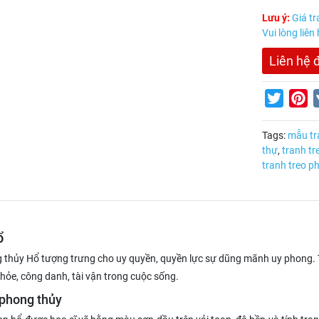
Lưu ý:
Giá tr
Vui lòng liên
Liên hệ 
Twitter
Pi
Tags:
mẫu tr
thự
,
tranh t
tranh treo p
ổ
 thủy Hổ tượng trưng cho uy quyền, quyền lực sự dũng mãnh uy phong. Tr
hỏe, công danh, tài vận trong cuộc sống.
 phong thủy