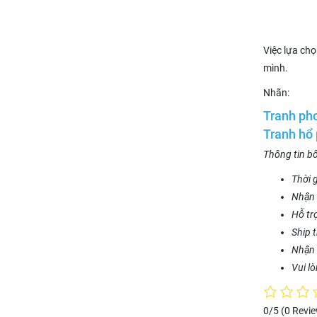
Việc lựa chọ
mình.
Nhãn:
Tranh ph
Tranh hổ
Thông tin b
Thời g
Nhận 
Hỗ tr
Ship 
Nhận 
Vui l
0/5
(0 Revi