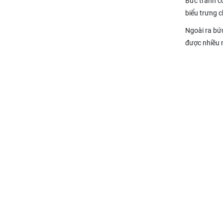
Bức tranh co
biểu trưng c
Ngoài ra bứ
được nhiều n