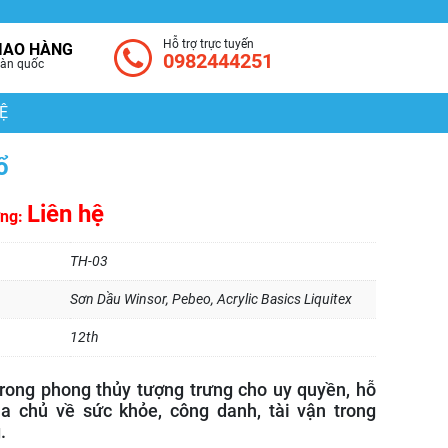
Hỗ trợ trực tuyến
IAO HÀNG
0982444251
àn quốc
Ệ
ổ
Liên hệ
ờng:
TH-03
Sơn Dầu Winsor, Pebeo, Acrylic Basics Liquitex
12th
trong phong thủy tượng trưng cho uy quyền, hỗ
ia chủ về sức khỏe, công danh, tài vận trong
.