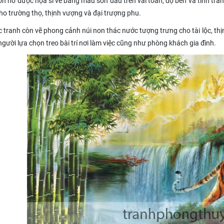
n hổ được họa sĩ vẽ bằng màu sơn dầu trên vải toan, độ bền và tính trang 
ho trường thọ, thịnh vượng và đại trượng phu.
c tranh còn vẽ phong cảnh núi non thác nước tượng trưng cho tài lộc, th
gười lựa chọn treo bài trí nơi làm việc cũng như phòng khách gia đình.