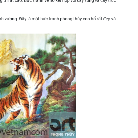
trí rất cao. Bức tranh vẽ hổ kết hợp với cây tùng và cây trúc
ịnh vượng. Đây là một bức tranh phong thủy con hổ rất đẹp và