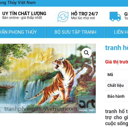
hong Thủy Việt Nam
UY TÍN CHẤT LƯỢNG
HỖ TRỢ 24/7
G
Bán online - giá thấp nhất
Mọi lúc mọi nơi
To
VẤN PHONG THỦY
BỘ SƯU TẬP TRANH
LIÊN H
tranh h
Giá thị trư
Mã
Chất liệu
Bảo hành
tranh hổ 
trợ cho g
cuộc sống