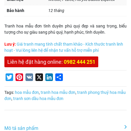
Bảo hành
12 tháng
Tranh hoa mẫu đơn tình duyên phú quý đẹp và sang trọng, biểu
tượng cho sự giàu sang phú quý, hạnh phúc, tình duyên.
Lưu ý:
Giá tranh mang tính chất tham khảo - Kích thước tranh linh
hoạt - Vui lòng liên hệ để nhận tư vấn hỗ trợ miễn phí
Liên hệ đặt hàng online:
0982 444 251
Twitter
Pinterest
VK
X
LinkedIn
Share
Tags:
hoa mẫu đơn
,
tranh hoa mẫu đơn
,
tranh phong thuỷ hoa mẫu
đơn
,
tranh sơn dầu hoa mẫu đơn
Mô tả sản phẩm