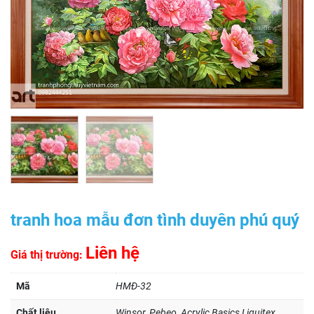
tranh hoa mẫu đơn tình duyên phú quý
Liên hệ
Giá thị trường:
Mã
HMĐ-32
Chất liệu
Winsor, Pebeo, Acrylic Basics Liquitex