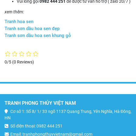
Vui lòng gọi
0982 444 251
để được tư vấn hỗ trợ ( zalo 20/7 )
xem thêm:
Tranh hoa sen
Tranh sơn dầu hoa sen đẹp
Tranh sơn dầu hoa sen khung gỗ
0/5
(0 Reviews)
TRANH PHONG THỦY VIỆT NAM
Cơ sở 1: Số 8/ 1/ 33 ngõ 1137 Quang Trung, Yên Nghĩa, Hà Đông,
HN
Số điện thoại: 0982 444 251
Email: tranhphongthuyvietnam@gmail.com