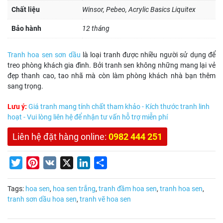
Chất liệu
Winsor, Pebeo, Acrylic Basics Liquitex
Bảo hành
12 tháng
Tranh hoa sen sơn dầu
là loại tranh được nhiều người sử dụng để
treo phòng khách gia đình. Bởi tranh sen không những mang lại vẻ
đẹp thanh cao, tao nhã mà còn làm phòng khách nhà bạn thêm
sang trọng.
Lưu ý:
Giá tranh mang tính chất tham khảo - Kích thước tranh linh
hoạt - Vui lòng liên hệ để nhận tư vấn hỗ trợ miễn phí
Liên hệ đặt hàng online:
0982 444 251
Twitter
Pinterest
VK
X
LinkedIn
Share
Tags:
hoa sen
,
hoa sen trắng
,
tranh đầm hoa sen
,
tranh hoa sen
,
tranh sơn dầu hoa sen
,
tranh vẽ hoa sen