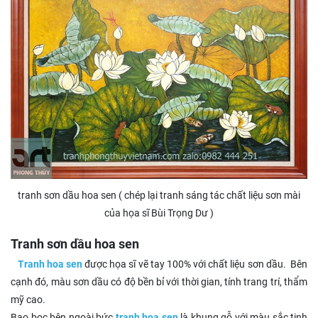
tranh sơn dầu hoa sen ( chép lại tranh sáng tác chất liệu sơn mài
của họa sĩ Bùi Trọng Dư )
Tranh sơn dầu hoa sen
Tranh hoa sen
được họa sĩ vẽ tay 100% với chất liệu sơn dầu. Bên
cạnh đó, màu sơn dầu có độ bền bỉ với thời gian, tính trang trí, thẩm
mỹ cao.
Bao bọc bên ngoài bức
tranh hoa sen
là khung gỗ với màu sắc tinh