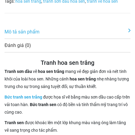
Tags:
hoa sen trắng
,
tranh sơn dầu hoa sen
,
tranh vẽ hoa sen
Mô tả sản phẩm
Đánh giá (0)
Tranh hoa sen trắng
Tranh sơn dầu
vẽ
hoa sen trắng
mang vẻ đẹp giản đơn và nét tinh
khôi của loài hoa sen. Những cánh
hoa sen trắng
nhẹ nhàng tượng
trưng cho sự trong sáng tuyệt đối, sự thuần khiết.
Bức tranh sen trắng
được họa sĩ vẽ bằng màu sơn dầu cao cấp trên
vải toan hàn.
Bức tranh sen
có độ bền và tính thẩm mỹ trang trí vô
cùng cao.
Tranh sen
được khoác lên một lớp khung màu vàng óng làm tăng
vẻ sang trọng cho tác phẩm.