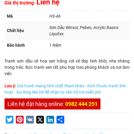
Liên hệ
Giá thị trường:
Mã
HS-46
Sơn Dầu Winsor, Pebeo, Acrylic Basics
Chất liệu
Liquitex
Bảo hành
1 Năm
Tranh sơn dầu vẽ hoa sen trắng với vẻ đẹp tinh khôi, nhẹ nhàng
trong trẻo. Bức tranh sen rất phù hợp treo phòng khách và nơi làm
việc
Lưu ý:
Giá tranh mang tính chất tham khảo - Kích thước tranh linh
hoạt - Vui lòng liên hệ để nhận tư vấn hỗ trợ miễn phí
Liên hệ đặt hàng online:
0982 444 251
Twitter
Pinterest
VK
X
LinkedIn
Share