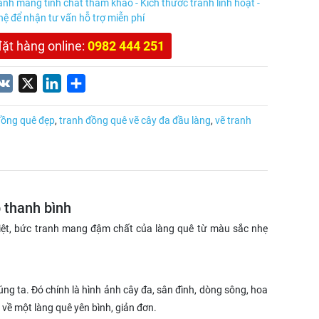
anh mang tính chất tham khảo - Kích thước tranh linh hoạt -
 hệ để nhận tư vấn hỗ trợ miễn phí
đặt hàng online:
0982 444 251
nterest
VK
X
LinkedIn
Share
đồng quê đẹp
,
tranh đồng quê vẽ cây đa đầu làng
,
vẽ tranh
 thanh bình
Việt, bức tranh mang đậm chất của làng quê từ màu sắc nhẹ
ng ta. Đó chính là hình ảnh cây đa, sân đình, dòng sông, hoa
về một làng quê yên bình, giản đơn.