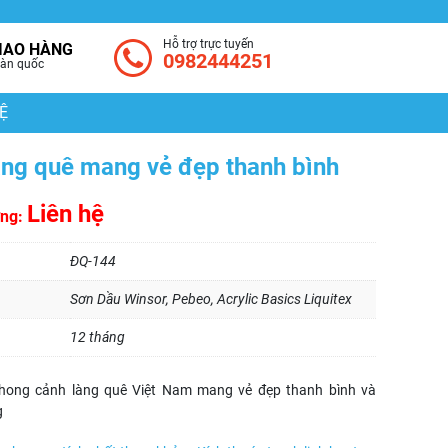
Hỗ trợ trực tuyến
IAO HÀNG
0982444251
àn quốc
Ệ
àng quê mang vẻ đẹp thanh bình
Liên hệ
ờng:
ĐQ-144
Sơn Dầu Winsor, Pebeo, Acrylic Basics Liquitex
12 tháng
hong cảnh làng quê Việt Nam mang vẻ đẹp thanh bình và
g