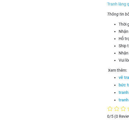
Tranh làng 
Thông tin b
Thời 
Nhận 
Hỗ tr
Ship 
Nhận 
Vui l
Xem thêm:
vẽ tr
bức t
tranh
tranh
0/5
(0 Revi