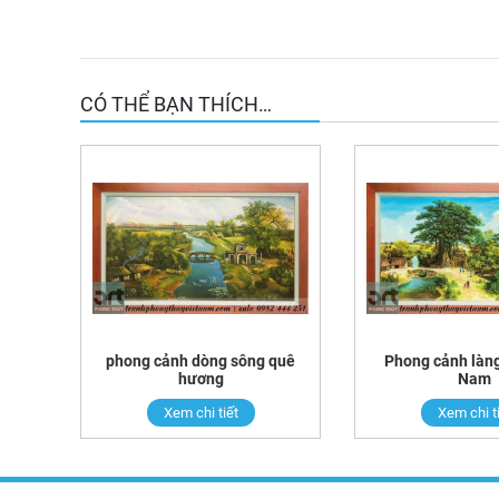
CÓ THỂ BẠN THÍCH…
phong cảnh dòng sông quê
Phong cảnh làng
hương
Nam
Xem chi tiết
Xem chi t