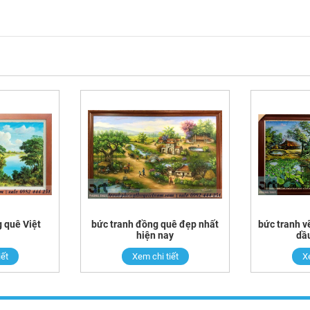
 quê Việt
bức tranh đồng quê đẹp nhất
bức tranh v
hiện nay
dầ
iết
Xem chi tiết
Xe