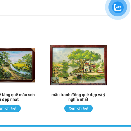
ẽ làng quê màu sơn
mẫu tranh đồng quê đẹp và ý
u đẹp nhất
nghĩa nhất
m chi tiết
Xem chi tiết