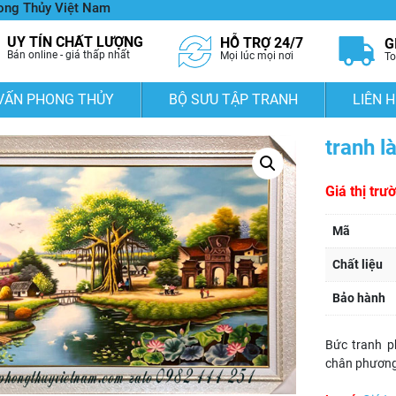
hong Thủy Việt Nam
UY TÍN CHẤT LƯỢNG
HỖ TRỢ 24/7
G
Bán online - giá thấp nhất
Mọi lúc mọi nơi
To
VẤN PHONG THỦY
BỘ SƯU TẬP TRANH
LIÊN H
tranh l
Giá thị trư
Mã
Chất liệu
Bảo hành
Bức tranh p
chân phươn