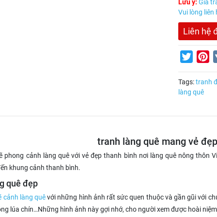
Lưu ý:
Giá tr
Vui lòng liên
Liên hệ 
Twitter
Pi
Tags:
tranh 
làng quê
tranh làng quê mang vẻ đẹp
ẽ phong cảnh làng quê với vẻ đẹp thanh bình nơi làng quê nông thôn 
ến khung cảnh thanh bình.
ng quê đẹp
ẽ cảnh làng quê
với những hình ảnh rất sức quen thuộc và gần gũi với chú
ồng lúa chín…Những hình ảnh này gợi nhớ, cho người xem được hoài niệm 