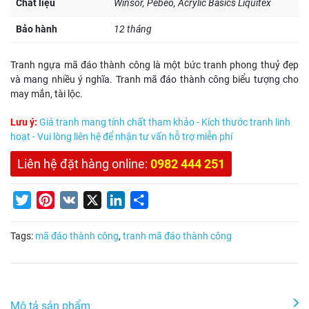
Chất liệu
Winsor, Pebeo, Acrylic Basics Liquitex
Bảo hành
12 tháng
Tranh ngựa mã đáo thành công là một bức tranh phong thuỷ đẹp
và mang nhiều ý nghĩa. Tranh mã đáo thành công biểu tượng cho
may mắn, tài lộc.
Lưu ý:
Giá tranh mang tính chất tham khảo - Kích thước tranh linh
hoạt - Vui lòng liên hệ để nhận tư vấn hỗ trợ miễn phí
Liên hệ đặt hàng online:
0982 444 251
Twitter
Pinterest
VK
X
LinkedIn
Share
Tags:
mã đáo thành công
,
tranh mã đáo thành công
Mô tả sản phẩm