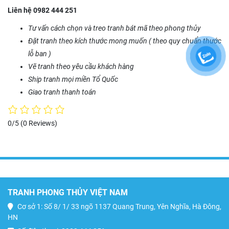
Liên hệ 0982 444 251
Tư vấn cách chọn và treo tranh bát mã theo phong thủy
Đặt tranh theo kích thước mong muốn ( theo quy chuẩn thước
lỗ ban )
Vẽ tranh theo yêu cầu khách hàng
Ship tranh mọi miền Tổ Quốc
Giao tranh thanh toán
0/5
(0 Reviews)
TRANH PHONG THỦY VIỆT NAM
Cơ sở 1: Số 8/ 1/ 33 ngõ 1137 Quang Trung, Yên Nghĩa, Hà Đông,
HN