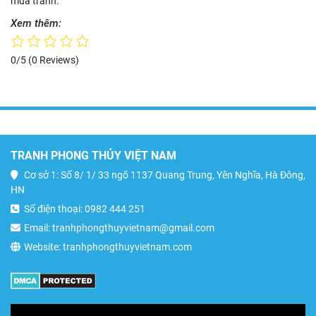
mua tranh.
Xem thêm:
0/5
(0 Reviews)
TRANH PHONG THỦY VIỆT NAM
Cơ sở 1: Số 8/ 1/ 33 ngõ 1137 Quang Trung, Yên Nghĩa, Hà Đông,
HN
Số điện thoại: 0982 444 251
Email: tranhphongthuyvietnam@gmail.com
Website: tranhphongthuyvietnam.com