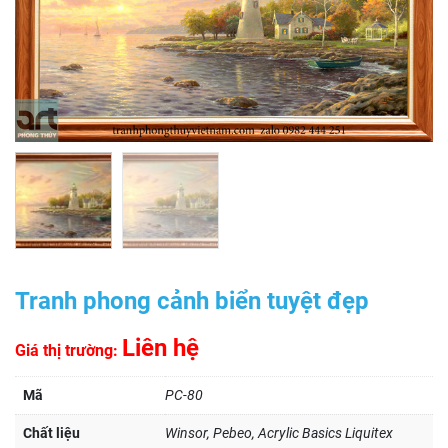
Tranh phong cảnh biển tuyệt đẹp
Liên hệ
Giá thị trường:
Mã
PC-80
Chất liệu
Winsor, Pebeo, Acrylic Basics Liquitex