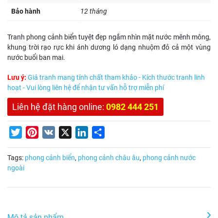
Bảo hành
12 tháng
Tranh phong cảnh biển tuyệt đẹp ngắm nhìn mặt nước mênh mông,
khung trời rạo rực khi ánh dương ló dạng nhuộm đỏ cả một vùng
nước buổi ban mai.
Lưu ý:
Giá tranh mang tính chất tham khảo - Kích thước tranh linh
hoạt - Vui lòng liên hệ để nhận tư vấn hỗ trợ miễn phí
Liên hệ đặt hàng online:
0982 444 251
Twitter
Pinterest
VK
X
LinkedIn
Share
Tags:
phong cảnh biển
,
phong cảnh châu âu
,
phong cảnh nước
ngoài
Mô tả sản phẩm