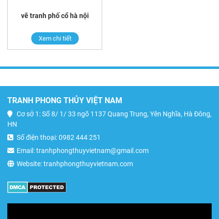
vẽ tranh phố cổ hà nội
Xem chi tiết
TRANH PHONG THỦY VIỆT NAM
Cơ sở 1: Số 8/ 1/ 33 ngõ 1137 Quang Trung, Yên Nghĩa, Hà Đông,
HN
Số điện thoại: 0982 444 251
Email: tranhphongthuyvietnam@gmail.com
Website: tranhphongthuyvietnam.com