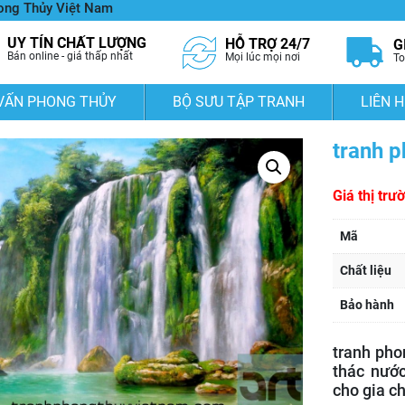
hong Thủy Việt Nam
UY TÍN CHẤT LƯỢNG
HỖ TRỢ 24/7
G
Bán online - giá thấp nhất
Mọi lúc mọi nơi
To
VẤN PHONG THỦY
BỘ SƯU TẬP TRANH
LIÊN H
tranh p
Giá thị trư
Mã
Chất liệu
Bảo hành
tranh pho
thác nước
cho gia c