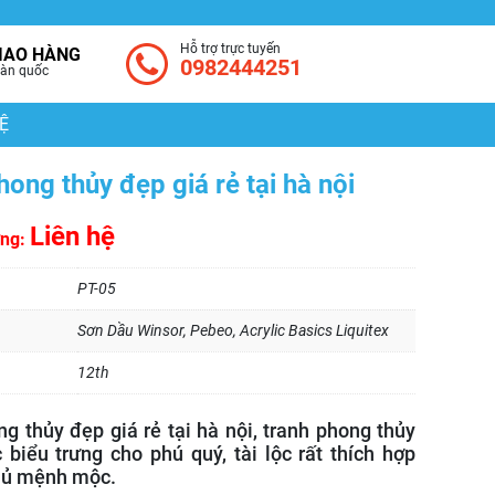
Hỗ trợ trực tuyến
IAO HÀNG
0982444251
àn quốc
Ệ
hong thủy đẹp giá rẻ tại hà nội
Liên hệ
ờng:
PT-05
Sơn Dầu Winsor, Pebeo, Acrylic Basics Liquitex
12th
ng thủy đẹp giá rẻ tại hà nội, tranh phong thủy
 biểu trưng cho phú quý, tài lộc rất thích hợp
hủ mệnh mộc.