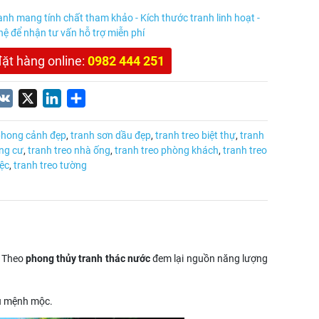
anh mang tính chất tham khảo - Kích thước tranh linh hoạt -
 hệ để nhận tư vấn hỗ trợ miễn phí
đặt hàng online:
0982 444 251
nterest
VK
X
LinkedIn
Share
phong cảnh đẹp
,
tranh sơn dầu đẹp
,
tranh treo biệt thự
,
tranh
ng cư
,
tranh treo nhà ống
,
tranh treo phòng khách
,
tranh treo
ệc
,
tranh treo tường
. Theo
phong thủy tranh thác nước
đem lại nguồn năng lượng
hủ mệnh mộc.