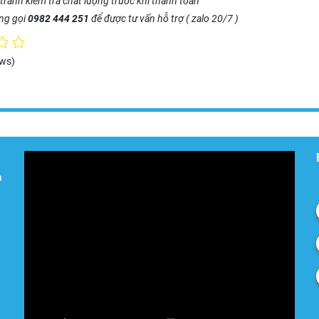
tranh kiểm tra chất lượng trước khi thanh toán
òng gọi
0982 444 251
để được tư vấn hỗ trợ ( zalo 20/7 )
ews)
à