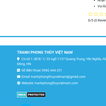
Nhận 
Vui l
0/5
(0 Revi
TRANH PHONG THỦY VIỆT NAM
Cơ sở 1: Số 8/ 1/ 33 ngõ 1137 Quang Trung, Yên Nghĩa, H
Đông, HN
Số điện thoại: 0982 444 251
Email: tranhphongthuyvietnam@gmail.com
Website: tranhphongthuyvietnam.com