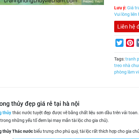
Lưu ý:
Giá tr
Vui lòng liên
Liên hệ 
Twitter
Pi
Tags:
tranh 
treo nhà chu
phòng làm vi
ong thủy đẹp giá rẻ tại hà nội
g thủy
thác nước tuyệt đẹp được vẽ bằng chất liệu sơn dầu trên vải toan
trong những yếu tố đem lại may mắn tài lộc cho gia chủ).
g thủy Thác nước
biểu trưng cho phú quý, tài lộc rất thích hợp cho gia c