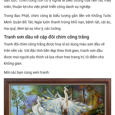
đạo đức. Chim công còn có ý nghĩa là biểu tượng của tiền tài, may
mắn, thuận lợi cho việc phát triển công danh sự nghiệp.
Trong đạo Phật, chim công là biểu tượng gắn liền với Khổng Tước
Minh Quân Bồ Tát, Ngài luôn thanh trừng khổ nạn, bệnh tật, cái ác,
ma quỷ, đem lại sự như ý, các tường.
Tranh sơn dầu vẽ cặp đôi chim công trắng
Tranh đôi chim công trắng được hoạ sĩ sử dụng màu sơn dầu vẽ
trên nền vải. Với đặc tính bền đẹp theo thời gian, tranh sơn dầu
được mọi người yêu thích và lựa chọn treo trang trí, tô điểm cho
không gian.
Mời các bạn cùng xem tranh: