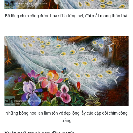
Bộ lông chim công được hoạ sĩ tỉa từng nét, đôi mắt mang thần thái
Những bông hoa lan làm tôn vẻ đẹp lộng lẫy của cặp đôi chim công
trắng