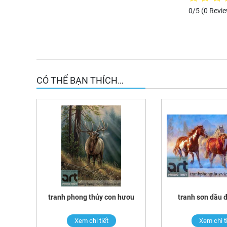
0/5
(0 Revi
CÓ THỂ BẠN THÍCH…
tranh phong thủy con hươu
tranh sơn dầu 
Xem chi tiết
Xem chi t