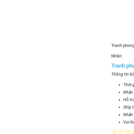
Tranh phong
Nhãn:
Tranh ph
Thông tin b
Thời g
Nhận 
Hỗ tr
Ship 
Nhận 
Vui l