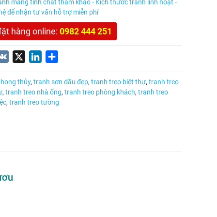
anh mang tính chất tham khảo - Kích thước tranh linh hoạt -
 hệ để nhận tư vấn hỗ trợ miễn phí
đặt hàng online:
0982 444 251
nterest
VK
X
LinkedIn
Share
phong thủy
,
tranh sơn dầu đẹp
,
tranh treo biệt thự
,
tranh treo
ư
,
tranh treo nhà ống
,
tranh treo phòng khách
,
tranh treo
ệc
,
tranh treo tường
ươu