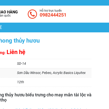
Hỗ trợ trực tuyến
IAO HÀNG
0982444251
àn quốc
Ệ
phong thủy hươu
Liên hệ
ờng:
SD-14
Sơn Dầu Winsor, Pebeo, Acrylic Basics Liquitex
12th
ng thủy hươu biểu trưng cho may mắn tài lộc và
 thọ