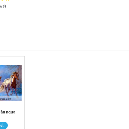
ews)
đàn ngựa
iết