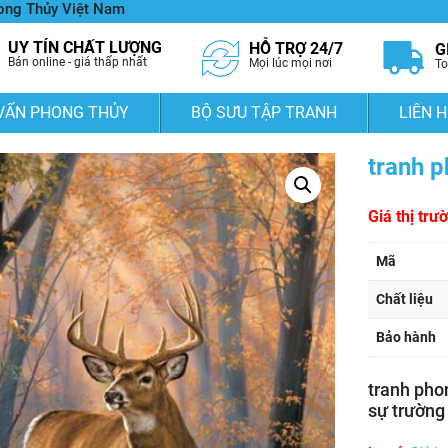
hong Thủy Việt Nam
UY TÍN CHẤT LƯỢNG
HỖ TRỢ 24/7
G
Bán online - giá thấp nhất
Mọi lúc mọi nơi
To
VẤN PHONG THỦY
BỘ SƯU TẬP TRANH
LIÊN H
tranh 
Giá thị trư
Mã
Chất liệu
Bảo hành
tranh pho
sự trường