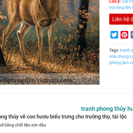
Lưu ý:
Giá tr
Vui lòng liên
Liên hệ 
Twitter
Pi
Tags:
tranh 
nhà chung c
phòng làm vi
tranh phong thủy h
ng thủy vẽ con hươu biểu trưng cho trường thọ, tài lộc
vẽ bằng chất liệu sơn dầu