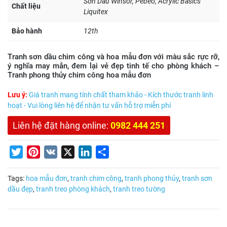
Sơn Dầu Winsor, Pebeo, Acrylic Basics
Chất liệu
Liquitex
Bảo hành
12th
Tranh sơn dầu chim công và hoa mẫu đơn với màu sắc rực rỡ,
ý nghĩa may mắn, đem lại vẻ đẹp tinh tế cho phòng khách –
Tranh phong thủy chim công hoa mẫu đơn
Lưu ý:
Giá tranh mang tính chất tham khảo - Kích thước tranh linh
hoạt - Vui lòng liên hệ để nhận tư vấn hỗ trợ miễn phí
Liên hệ đặt hàng online:
0982 444 251
Twitter
Pinterest
VK
X
LinkedIn
Share
Tags:
hoa mẫu đơn
,
tranh chim công
,
tranh phong thủy
,
tranh sơn
dầu đẹp
,
tranh treo phòng khách
,
tranh treo tường