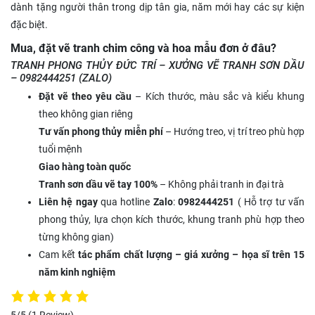
dành tặng người thân trong dịp tân gia, năm mới hay các sự kiện
đặc biệt.
Mua, đặt vẽ tranh chim công và hoa mẫu đơn ở đâu?
TRANH PHONG THỦY ĐỨC TRÍ – XƯỞNG VẼ TRANH SƠN DẦU
– 0982444251 (ZALO)
Đặt vẽ theo yêu cầu
– Kích thước, màu sắc và kiểu khung
theo không gian riêng
Tư vấn phong thủy miễn phí
– Hướng treo, vị trí treo phù hợp
tuổi mệnh
Giao hàng toàn quốc
Tranh sơn dầu vẽ tay 100%
– Không phải tranh in đại trà
Liên hệ ngay
qua hotline
Zalo
:
0982444251
( Hỗ trợ tư vấn
phong thủy, lựa chọn kích thước, khung tranh phù hợp theo
từng không gian)
Cam kết
tác phẩm chất lượng – giá xưởng – họa sĩ trên 15
năm kinh nghiệm