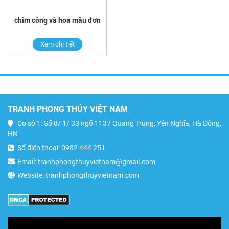
chim công và hoa mẫu đơn
Xem chi tiết
TRANH PHONG THỦY VIỆT NAM
Cơ sở 1: Số 8/ 1/ 33 ngõ 1137 Quang Trung, Yên Nghĩa, Hà Đông,
HN
Số điện thoại: 0982 444 251
Email: tranhphongthuyvietnam@gmail.com
Website: tranhphongthuyvietnam.com