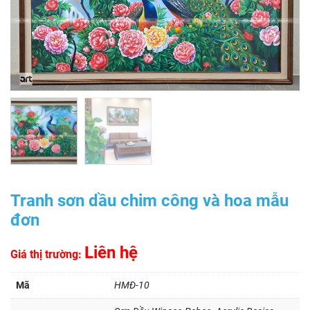
Tranh sơn dầu chim công và hoa mẫu
đơn
Liên hệ
Giá thị trường:
Mã
HMĐ-10