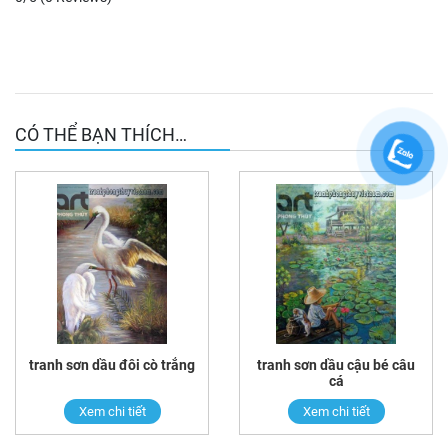
CÓ THỂ BẠN THÍCH…
tranh sơn dầu đôi cò trắng
tranh sơn dầu cậu bé câu
cá
Xem chi tiết
Xem chi tiết