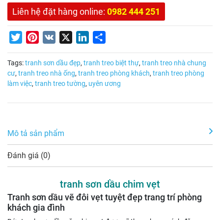
Liên hệ đặt hàng online:
0982 444 251
Twitter
Pinterest
VK
X
LinkedIn
Share
Tags:
tranh sơn dầu đẹp
,
tranh treo biệt thự
,
tranh treo nhà chung
cư
,
tranh treo nhà ống
,
tranh treo phòng khách
,
tranh treo phòng
làm việc
,
tranh treo tường
,
uyên ương
Mô tả sản phẩm
Đánh giá (0)
tranh sơn dầu chim vẹt
Tranh sơn dầu vẽ đôi vẹt tuyệt đẹp trang trí phòng
khách gia đình