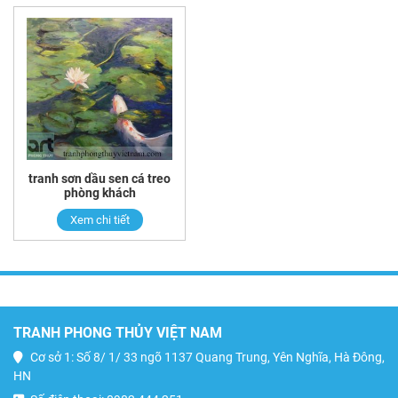
tranh sơn dầu sen cá treo
phòng khách
Xem chi tiết
TRANH PHONG THỦY VIỆT NAM
Cơ sở 1: Số 8/ 1/ 33 ngõ 1137 Quang Trung, Yên Nghĩa, Hà Đông,
HN