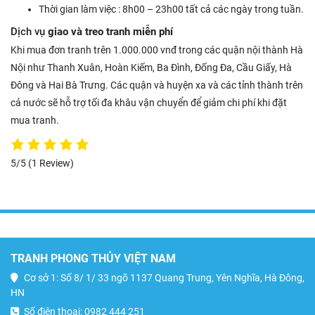
Thời gian làm việc : 8h00 – 23h00 tất cả các ngày trong tuần.
Dịch vụ
giao và treo tranh miễn phí
Khi mua đơn tranh trên 1.000.000 vnđ trong các quận nội thành Hà
Nội như Thanh Xuân, Hoàn Kiếm, Ba Đình, Đống Đa, Cầu Giấy, Hà
Đông và Hai Bà Trưng. Các quận và huyện xa và các tỉnh thành trên
cả nước sẽ hỗ trợ tối đa khâu vận chuyển để giảm chi phí khi đặt
mua tranh.
5/5
(1 Review)
TRANH PHONG THỦY VIỆT NAM
Cơ sở 1: Số 8/ 1/ 33 ngõ 1137 Quang Trung, Yên Nghĩa, Hà Đông,
HN
Số điện thoại: 0982 444 251