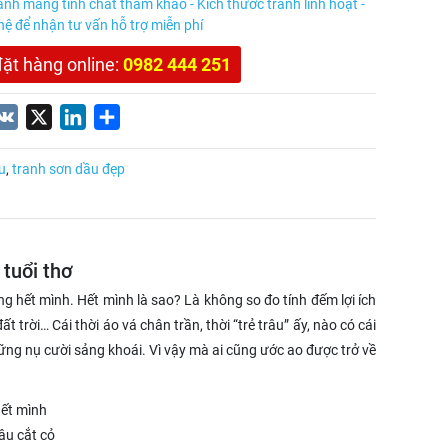
anh mang tính chất tham khảo - Kích thước tranh linh hoạt -
 hệ để nhận tư vấn hỗ trợ miễn phí
đặt hàng online:
0982 444 251
nterest
VK
X
LinkedIn
Share
u
,
tranh sơn dầu đẹp
tuổi thơ
 hết mình. Hết mình là sao? Là không so đo tính đếm lợi ích
 trời… Cái thời áo vá chân trần, thời “trẻ trâu” ấy, nào có cái
hững nụ cười sảng khoái. Vì vậy mà ai cũng ước ao được trở về
hết mình
âu cắt cỏ