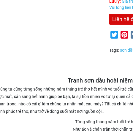
Lưu ý:
Giá tr
Vui lòng liên
Liên hệ 
Twitter
Pi
Tags:
sơn dầ
Tranh sơn dầu hoài niệm 
úng ta cũng từng sống những năm tháng trẻ thơ hết mình và tuổi trẻ cũng
c mất, sẵn sàng hết mình giúp bè bạn, là sự hồn nhiên vô tư lự quên cả đất
uan trọng, nào có cái gì làm chúng ta nhăn mặt cau mày? Tất cả chỉ là n
nh phúc trẻ thơ, như trở về dòng suối mát nơi nguồn cội…
Từng sống tháng năm tuổi trẻ 
Như áo vá chân trần thời chăn tr