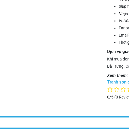
Ship 
Nhận 
Vui l
Fanp
Email
Thời 
Dịch vụ
gia
Khi mua đơn
Bà Trưng. Cá
Xem thêm:
Tranh sơn 
0/5
(0 Revi