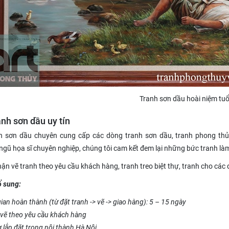
Tranh sơn dầu hoài niệm tuổ
nh sơn dầu uy tín
 sơn dầu chuyên cung cấp các dòng tranh sơn dầu, tranh phong thủy
 ngũ họa sĩ chuyên nghiệp, chúng tôi cam kết đem lại những bức tranh là
ận vẽ tranh theo yêu cầu khách hàng, tranh treo biệt thự, tranh cho các
ổ sung:
ian hoàn thành (từ đặt tranh -> vẽ -> giao hàng): 5 – 15 ngày
vẽ theo yêu cầu khách hàng
ợ lắp đặt trong nội thành Hà Nội