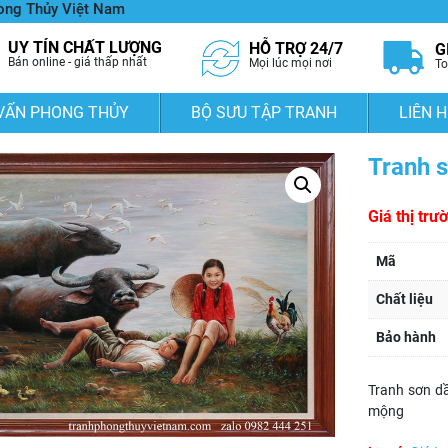
hong Thủy Việt Nam
UY TÍN CHẤT LƯỢNG
HỖ TRỢ 24/7
G
Bán online - giá thấp nhất
Mọi lúc mọi nơi
To
VẤN PHONG THỦY
BỘ SƯU TẬP TRANH
LIÊN H
Tranh s
Giá thị trư
Mã
Chất liệu
Bảo hành
Tranh sơn d
mộng