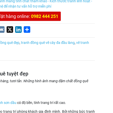
anh mang tính chất tham khảo - Kích thước tranh linh hoạt -
 hệ để nhận tư vấn hỗ trợ miễn phí
đặt hàng online:
0982 444 251
nterest
VK
X
LinkedIn
Share
đồng quê đẹp
,
tranh đồng quê vẽ cây đa đầu làng
,
vẽ tranh
quê tuyệt đẹp
nhàng, tươi tắn. Những hình ảnh mang đậm chất đồng quê
nh sơn dầu
có độ bền, tính trang trí rất cao.
reo trang trí phòng khách gia đình mình. Bởi những bức tranh