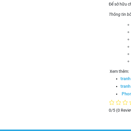
Để sở hữu ch
Thông tin b
Xem thêm:
tranh
tran
Phon
0/5
(0 Revi