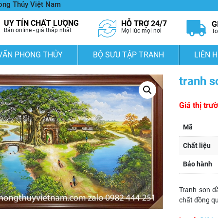
hong Thủy Việt Nam
UY TÍN CHẤT LƯỢNG
HỖ TRỢ 24/7
G
Bán online - giá thấp nhất
Mọi lúc mọi nơi
To
VẤN PHONG THỦY
BỘ SƯU TẬP TRANH
LIÊN H
tranh s
Giá thị trư
Mã
Chất liệu
Bảo hành
Tranh sơn d
chất đồng qu