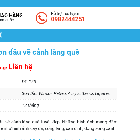
Hỗ trợ trực tuyến
IAO HÀNG
0982444251
àn quốc
Ệ
ơn dầu vẽ cảnh làng quê
Liên hệ
ờng:
ĐQ-153
Sơn Dầu Winsor, Pebeo, Acrylic Basics Liquitex
12 tháng
ầu vẽ cảnh làng quê tuyệt đẹp. Những hình ảnh mang đậm
ê như hình ảnh cây đa, cổng làng, sân đình, dòng sông xanh