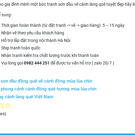
o gia đình mình một bức tranh sơn dầu vẽ cảnh làng quê tuyệt đẹp hãy liê
ổ sung:
Thời gian hoàn thành (từ đặt tranh -> vẽ -> giao hàng): 5 – 15 ngày
Nhận vẽ theo yêu cầu khách hàng
Hỗ trợ lắp đặt trong nội thành Hà Nội
Ship tranh toàn quốc
Nhận tranh kiểm tra chất lượng trước khi thanh toán
Vui lòng gọi
0982 444 251
để được tư vấn hỗ trợ ( zalo 20/7 )
 sơn dầu đồng quê vẽ cánh đồng mùa lúa chín
h phong cảnh cánh đồng quê hương mùa lúa chín
g cảnh làng quê Việt Nam
ews)