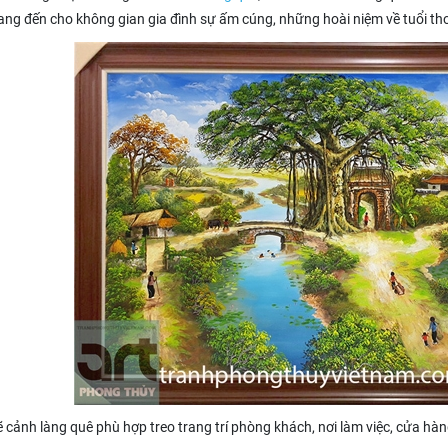
ng đến cho không gian gia đình sự ấm cúng, những hoài niệm về tuổi th
 cảnh làng quê phù hợp treo trang trí phòng khách, nơi làm việc, cửa hàn