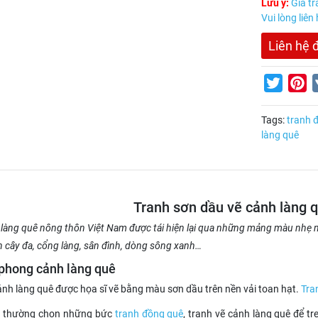
Lưu ý:
Giá tr
Vui lòng liên
Liên hệ 
Twitter
Pi
Tags:
tranh 
làng quê
Tranh sơn dầu vẽ cảnh làng 
làng quê nông thôn Việt Nam được tái hiện lại qua những mảng màu nhẹ 
 cây đa, cổng làng, sân đình, dòng sông xanh…
 phong cảnh làng quê
nh làng quê được họa sĩ vẽ bằng màu sơn dầu trên nền vải toan hạt.
Tra
nh thường chọn những bức
tranh đồng quê
, tranh vẽ cảnh làng quê để t