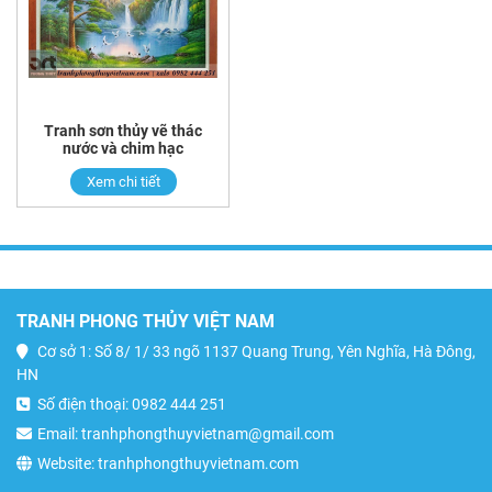
Tranh sơn thủy vẽ thác
nước và chim hạc
Xem chi tiết
TRANH PHONG THỦY VIỆT NAM
Cơ sở 1: Số 8/ 1/ 33 ngõ 1137 Quang Trung, Yên Nghĩa, Hà Đông,
HN
Số điện thoại: 0982 444 251
Email: tranhphongthuyvietnam@gmail.com
Website: tranhphongthuyvietnam.com