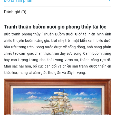
Mô tả sản phẩm
Đánh giá (0)
Tranh thuận buồm xuôi gió phong thủy tài lộc
Bức tranh phong thủy “
Thuận Buồm Xuôi Gió
” tái hiện hình ảnh
chiếc thuyền buồm căng gió, lướt nhẹ trên mặt biển xanh biếc dưới
bầu trời trong trẻo. Sóng nước được vẽ sống động, ánh sáng phản
chiếu tạo cảm giác chân thực, tràn đầy sức sống. Cánh buồm trắng
bay cao tượng trưng cho khát vọng vươn xa, thành công rực rỡ.
Màu sắc hài hòa, bố cục cân đối và chiều sâu tranh được thể hiện
khéo léo, mang lại cảm giác thư giãn và đầy hi vọng.