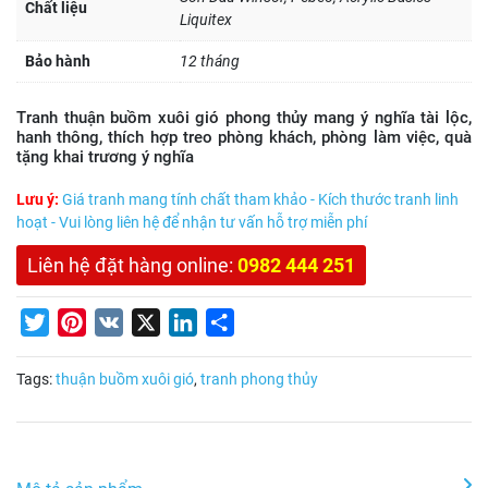
Chất liệu
Liquitex
Bảo hành
12 tháng
Tranh thuận buồm xuôi gió phong thủy mang ý nghĩa tài lộc,
hanh thông, thích hợp treo phòng khách, phòng làm việc, quà
tặng khai trương ý nghĩa
Lưu ý:
Giá tranh mang tính chất tham khảo - Kích thước tranh linh
hoạt - Vui lòng liên hệ để nhận tư vấn hỗ trợ miễn phí
Liên hệ đặt hàng online:
0982 444 251
Twitter
Pinterest
VK
X
LinkedIn
Share
Tags:
thuận buồm xuôi gió
,
tranh phong thủy