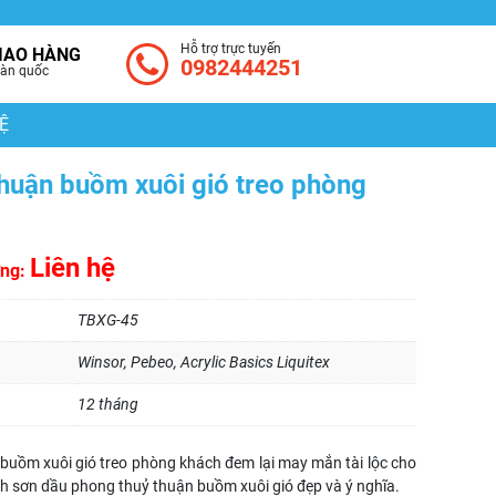
Hỗ trợ trực tuyến
IAO HÀNG
0982444251
àn quốc
Ệ
huận buồm xuôi gió treo phòng
Liên hệ
ờng:
TBXG-45
Winsor, Pebeo, Acrylic Basics Liquitex
12 tháng
buồm xuôi gió treo phòng khách đem lại may mắn tài lộc cho
nh sơn dầu phong thuỷ thuận buồm xuôi gió đẹp và ý nghĩa.