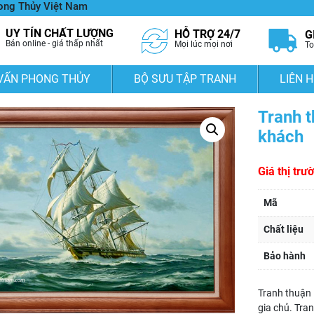
hong Thủy Việt Nam
UY TÍN CHẤT LƯỢNG
HỖ TRỢ 24/7
G
Bán online - giá thấp nhất
Mọi lúc mọi nơi
To
VẤN PHONG THỦY
BỘ SƯU TẬP TRANH
LIÊN H
Tranh t
khách
Giá thị trư
Mã
Chất liệu
Bảo hành
Tranh thuận 
gia chủ. Tra