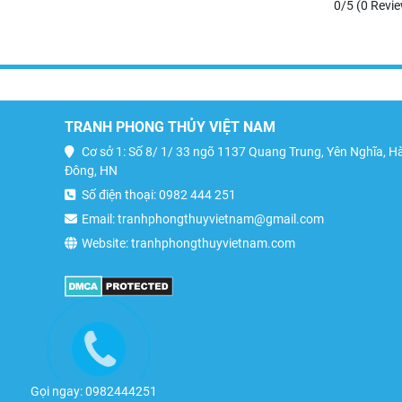
0/5
(0 Revi
TRANH PHONG THỦY VIỆT NAM
Cơ sở 1: Số 8/ 1/ 33 ngõ 1137 Quang Trung, Yên Nghĩa, H
Đông, HN
Số điện thoại: 0982 444 251
Email: tranhphongthuyvietnam@gmail.com
Website: tranhphongthuyvietnam.com
Gọi ngay: 0982444251