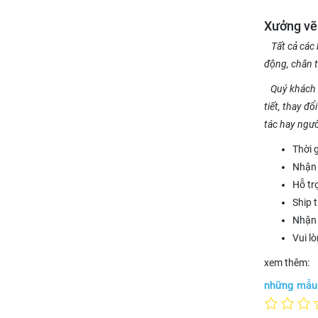
Xưởng vẽ 
Tất cả các
động, chân 
Quý khách có
tiết, thay đ
tác hay ngư
Thời 
Nhận 
Hỗ tr
Ship 
Nhận 
Vui l
xem thêm:
những mẫu 