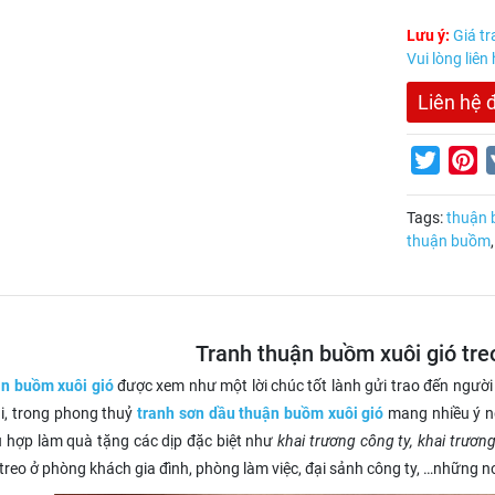
Lưu ý:
Giá tr
Vui lòng liên
Liên hệ 
Twitter
Pi
Tags:
thuận 
thuận buồm
Tranh thuận buồm xuôi gió tr
n buồm xuôi gió
được xem như một lời chúc tốt lành gửi trao đến người 
i, trong phong thuỷ
tranh sơn dầu thuận buồm xuôi gió
mang nhiều ý ng
 hợp làm quà tặng các dịp đặc biệt như
khai trương công ty, khai trươn
treo ở phòng khách gia đình, phòng làm việc, đại sảnh công ty, …những nơ