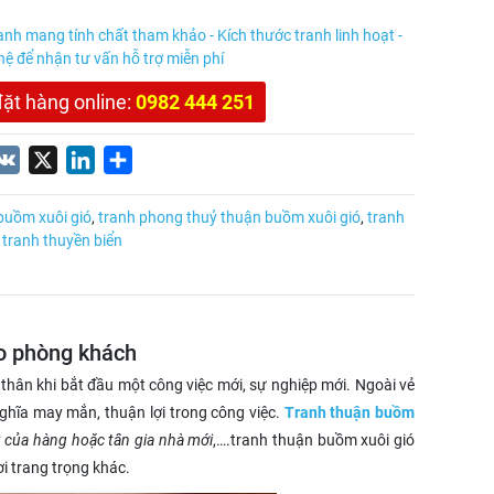
anh mang tính chất tham khảo - Kích thước tranh linh hoạt -
 hệ để nhận tư vấn hỗ trợ miễn phí
đặt hàng online:
0982 444 251
nterest
VK
X
LinkedIn
Share
buồm xuôi gió
,
tranh phong thuỷ thuận buồm xuôi gió
,
tranh
,
tranh thuyền biển
eo phòng khách
thân khi bắt đầu một công việc mới, sự nghiệp mới. Ngoài vẻ
hĩa may mắn, thuận lợi trong công việc.
Tranh thuận buồm
g của hàng hoặc tân gia nhà mới
,….tranh thuận buồm xuôi gió
i trang trọng khác.