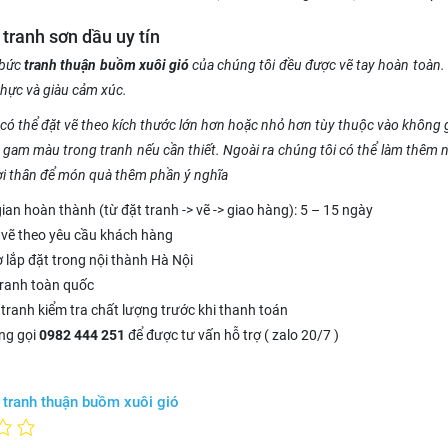
tranh sơn dầu uy tín
 bức
tranh thuận buồm xuôi gió
của chúng tôi đều được vẽ tay hoàn toàn. 
thực và giàu cảm xúc.
 thể đặt vẽ theo kích thước lớn hơn hoặc nhỏ hơn tùy thuộc vào không gi
ổi gam màu trong tranh nếu cần thiết. Ngoài ra chúng tôi có thể làm thêm
ời thân để món quà thêm phần ý nghĩa
gian hoàn thành (từ đặt tranh -> vẽ -> giao hàng): 5 – 15 ngày
vẽ theo yêu cầu khách hàng
ợ lắp đặt trong nội thành Hà Nội
tranh toàn quốc
tranh kiểm tra chất lượng trước khi thanh toán
òng gọi
0982 444 251
để được tư vấn hỗ trợ ( zalo 20/7 )
tranh thuận buồm xuôi gió