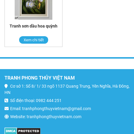
Tranh sơn dầu hoa quỳnh
Xem chi tiết
TRANH PHONG THỦY VIỆT NAM
Cơ sở 1: Số 8/ 1/ 33 ngõ 1137 Quang Trung, Yên Nghĩa, Hà Đông,
HN
Số điện thoại: 0982 444 251
Email: tranhphongthuyvietnam@gmail.com
Website: tranhphongthuyvietnam.com