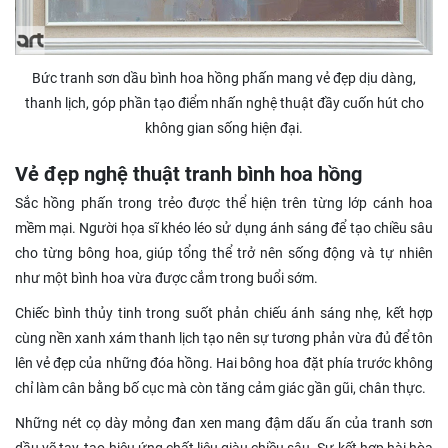
Bức tranh sơn dầu bình hoa hồng phấn mang vẻ đẹp dịu dàng,
thanh lịch, góp phần tạo điểm nhấn nghệ thuật đầy cuốn hút cho
không gian sống hiện đại.
Vẻ đẹp nghệ thuật tranh bình hoa hồng
Sắc hồng phấn trong trẻo được thể hiện trên từng lớp cánh hoa
mềm mại. Người họa sĩ khéo léo sử dụng ánh sáng để tạo chiều sâu
cho từng bông hoa, giúp tổng thể trở nên sống động và tự nhiên
như một bình hoa vừa được cắm trong buổi sớm.
Chiếc bình thủy tinh trong suốt phản chiếu ánh sáng nhẹ, kết hợp
cùng nền xanh xám thanh lịch tạo nên sự tương phản vừa đủ để tôn
lên vẻ đẹp của những đóa hồng. Hai bông hoa đặt phía trước không
chỉ làm cân bằng bố cục mà còn tăng cảm giác gần gũi, chân thực.
Những nét cọ dày mỏng đan xen mang đậm dấu ấn của tranh sơn
dầu vẽ tay, tạo hiệu ứng chất liệu giàu chiều sâu. Sự kết hợp hài hòa