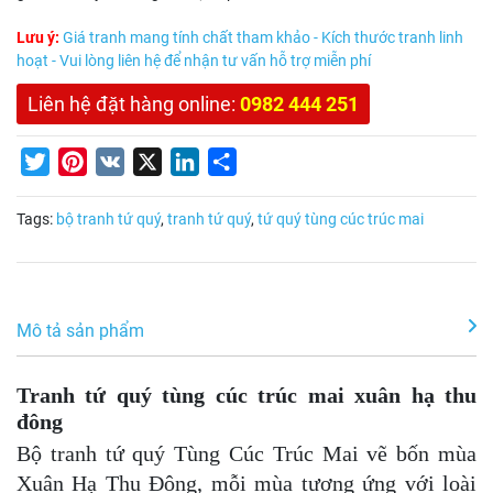
Lưu ý:
Giá tranh mang tính chất tham khảo - Kích thước tranh linh
hoạt - Vui lòng liên hệ để nhận tư vấn hỗ trợ miễn phí
Liên hệ đặt hàng online:
0982 444 251
Twitter
Pinterest
VK
X
LinkedIn
Share
Tags:
bộ tranh tứ quý
,
tranh tứ quý
,
tứ quý tùng cúc trúc mai
Mô tả sản phẩm
Tranh tứ quý tùng cúc trúc mai xuân hạ thu
đông
Bộ tranh tứ quý Tùng Cúc Trúc Mai
vẽ bốn mùa
Xuân Hạ Thu Đông
, mỗi mùa tương ứng với loài