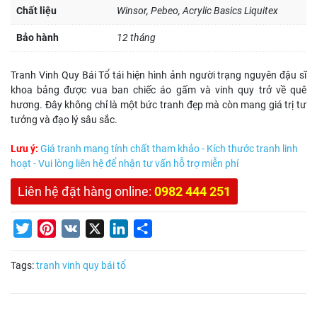
Chất liệu
Winsor, Pebeo, Acrylic Basics Liquitex
Bảo hành
12 tháng
Tranh Vinh Quy Bái Tổ tái hiện hình ảnh người trạng nguyên đậu sĩ
khoa bảng được vua ban chiếc áo gấm và vinh quy trở về quê
hương. Đây không chỉ là một bức tranh đẹp mà còn mang giá trị tư
tưởng và đạo lý sâu sắc.
Lưu ý:
Giá tranh mang tính chất tham khảo - Kích thước tranh linh
hoạt - Vui lòng liên hệ để nhận tư vấn hỗ trợ miễn phí
Liên hệ đặt hàng online:
0982 444 251
Twitter
Pinterest
VK
X
LinkedIn
Share
Tags:
tranh vinh quy bái tổ