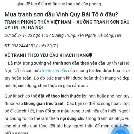
gian để tạo điểm nhấn cho toàn bộ căn phòng.
Mua tranh sơn dầu Vinh Quy Bái Tổ ở đâu?
TRANH PHONG THỦY VIỆT NAM – XƯỞNG TRANH SƠN DẦU
UY TÍN TẠI HÀ NỘI
ĐC: Số 8/ 1/ 33 ngõ 1137 Quang Trung, Yên Nghĩa, Hà Đông, HN
ĐT: 0982444251 ( zalo 20/7 )
VẼ TRANH THEO YÊU CẦU KHÁCH HÀNG
Là một trong
xưởng vẽ tranh sơn dầu theo yêu cầu
uy tín tại Hà
Nội. Tất cả các bức
tranh sơn dầu
của chúng tôi đều được hoạ sĩ vẽ
tay hoàn toàn. Do đó bức tranh khi được hoàn thiện mang vẻ đẹp
tinh tế, sinh động, chân thực và giàu cảm xúc.
Quý khách có thể
đặt vẽ theo kích thước
lớn hơn hoặc nhỏ hơn tùy
thuộc vào
không gian treo tranh
. Các bạn có thể bổ sung hoặc lược
bỏ đi các chi tiết, thay đổi gam màu trong tranh nếu cần thiết. Ngoài
ra chúng tôi có thể làm thêm
nội dung chữ
trong tranh để phục vụ
cho nhu cầu quà tặng đối tác hay người thân để món quà thêm
phần ý nghĩa.