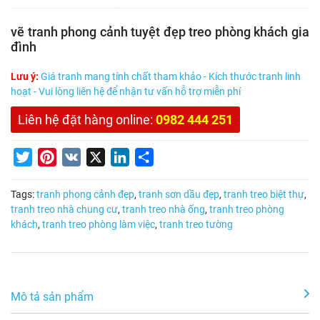
vẽ tranh phong cảnh tuyệt đẹp treo phòng khách gia
đình
Lưu ý:
Giá tranh mang tính chất tham khảo - Kích thước tranh linh
hoạt - Vui lòng liên hệ để nhận tư vấn hỗ trợ miễn phí
Liên hệ đặt hàng online:
0982 444 251
Twitter
Pinterest
VK
X
LinkedIn
Share
Tags:
tranh phong cảnh đẹp
,
tranh sơn dầu đẹp
,
tranh treo biệt thự
,
tranh treo nhà chung cư
,
tranh treo nhà ống
,
tranh treo phòng
khách
,
tranh treo phòng làm việc
,
tranh treo tường
Mô tả sản phẩm