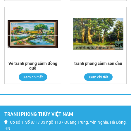
Vẽ tranh phong cảnh đồng
tranh phong cảnh sơn dầu
quê
Xem chi tiết
Xem chi tiết
TRANH PHONG THỦY VIỆT NAM
Cơ sở 1: Số 8/ 1/ 33 ngõ 1137 Quang Trung, Yên Nghĩa, Hà Đông,
HN