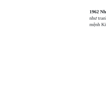
1962 N
như tran
mệnh Kim