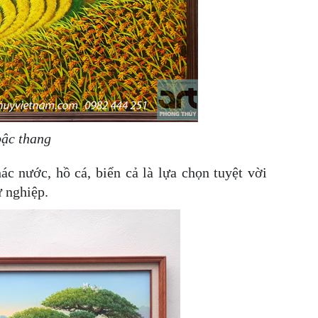
bậc thang
hác nước, hồ cá, biển cả là lựa chọn tuyệt vời
ự nghiệp.