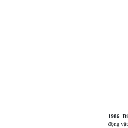
1986 B
động vậ