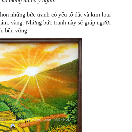
p và mang nhiều ý nghĩa
họn những bức tranh có yếu tố đất và kim loại
 xám, vàng. Những bức tranh này sẽ giúp người
ển bền vững.