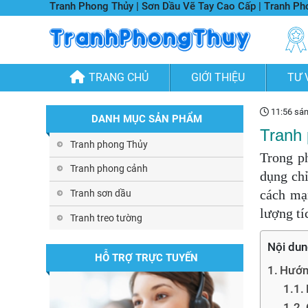
Tranh Phong Thủy | Sơn Dầu Vẽ Tay Cao Cấp | Tranh P
TRANG CHỦ
GIỚI THIỆU
TƯ 
11:56 sá
DANH MỤC SẢN PHẨM
Tranh 
Tranh phong Thủy
Trong p
Tranh phong cảnh
dụng chỉ
cách mạ
Tranh sơn dầu
lượng tí
Tranh treo tường
Nội dun
HỖ TRỢ TRỰC TUYẾN
Hướng