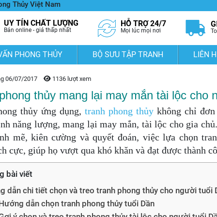
hong Thủy Việt Nam
UY TÍN CHẤT LƯỢNG
HỖ TRỢ 24/7
G
Bán online - giá thấp nhất
Mọi lúc mọi nơi
To
VẤN PHONG THỦY
BỘ SƯU TẬP TRANH
LIÊN H
ng 06/07/2017
1136 lượt xem
phong thủy mang lại may mắn tài lộc cho 
hong thủy ứng dụng,
tranh phong thủy
không chỉ đơn 
nh năng lượng, mang lại may mắn, tài lộc cho gia chủ
nh mẽ, kiên cường và quyết đoán, việc lựa chọn tra
ch cực, giúp họ vượt qua khó khăn và đạt được thành cô
g bài viết
 dẫn chi tiết chọn và treo tranh phong thủy cho người tuổi D
Hướng dẫn chọn tranh phong thủy tuổi Dần
Gợi ý chọn và treo tranh phong thủy tài lộc cho người tuổi D