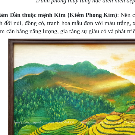
Tranh phong thuỷ tùng hạc diên niên đẹ
hâm Dần
thuộc mệnh Kim (Kiếm Phong Kim)
: Nên c
h đồi núi, đồng cỏ, tranh hoa mẫu đơn với màu trắng,
 cân bằng năng lượng, gia tăng sự giàu có và phát tri