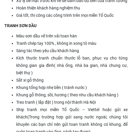
Xử lý bề mặt trước khi vẽ để đảm bảo độ bền của tranh tường
Hoàn thiện khách hàng nghiệm thu
Giá tốt, thi công các công trình trên mọi miền Tổ Quốc
TRANH SƠN DẦU
Màu sơn dầu vẽ trên vải toan hàn
Tranh chép tay 100% , không in xong tô màu
Sáng tác theo yêu cầu khách hàng
Kích thước tranh chuẩn thước lỗ ban, phục vụ cho từng
không gian gia đình( nhà ống, nhà ba gian, nhà chung cư,
biệt thự )
Sắt xi gỗ thông
Khung tổng hợp nhẹ bền ( tránh nước )
Khung gỗ thông, sồi, hương ( theo nhu cầu khách hàng )
Treo tranh ( lắp đặt ) trong nội thành Hà Nội
Ship tranh mọi miền Tổ Quốc – Viettel hoặc gửi xe
khách(Trong trường hợp gửi sang nước ngoài, chúng tôi
khuyên các bạn chỉ nên gửi toan tranh không có khung, để
cuộn toan tranh vào ống, sách tay được).