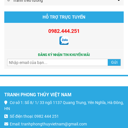
Tranh treo tường
HỖ TRỢ TRỰC TUYẾN
0982.444.251
ĐĂNG KÝ NHẬN TIN KHUYẾN MÃI
TRANH PHONG THỦY VIỆT NAM
Cơ sở 1: Số 8/ 1/ 33 ngõ 1137 Quang Trung, Yên Nghĩa, Hà Đông,
HN
Số điện thoại: 0982 444 251
Email: tranhphongthuyvietnam@gmail.com