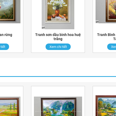
an rừng
Tranh sơn dầu bình hoa huệ
Tranh Bình
trắng
T
tiết
Xem chi tiết
Xem