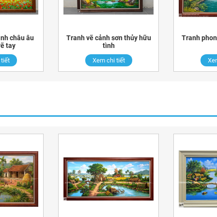
nh châu âu
Tranh vẽ cảnh sơn thủy hữu
Tranh phon
ẽ tay
tình
tiết
Xem chi tiết
Xem