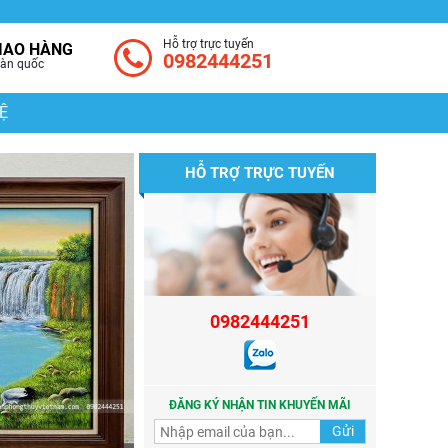
Hỗ trợ trực tuyến
IAO HÀNG
0982444251
àn quốc
Ệ
HỖ TRỢ TRỰC TUYẾN
0982444251
ĐĂNG KÝ NHẬN TIN KHUYẾN MÃI