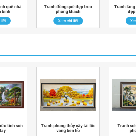
ảnh quê nhà
Tranh đồng quê đẹp treo
Tranh làng
 bình
phòng khách
đẹp
tiết
Xem chi tiết
Xem
hữu tình sơn
Tranh phong thủy cây tài lộc
Tranh sơn
tay
vàng bên hồ
pho