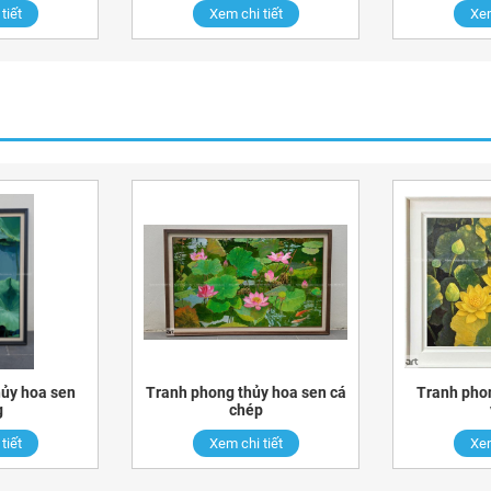
tiết
Xem chi tiết
Xem
ủy hoa sen
Tranh phong thủy hoa sen cá
Tranh pho
g
chép
tiết
Xem chi tiết
Xem