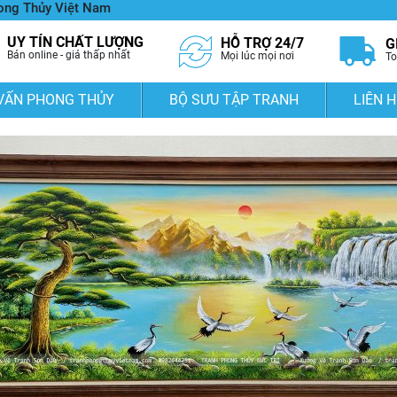
hong Thủy Việt Nam
UY TÍN CHẤT LƯỢNG
HỖ TRỢ 24/7
G
Bán online - giá thấp nhất
Mọi lúc mọi nơi
To
VẤN PHONG THỦY
BỘ SƯU TẬP TRANH
LIÊN H