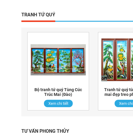
TRANH TỨ QUÝ
Bộ tranh tứ quý Tùng Cúc
Tranh tứ quý tù
Trúc Mai (Đào)
mai đẹp treo p
Xem chi tiết
Xem chi 
TƯ VẤN PHONG THỦY