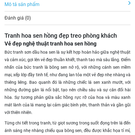
Mô tả sản phẩm
Đánh giá (0)
Tranh hoa sen hồng đẹp treo phòng khách
Vẻ đẹp nghệ thuật tranh hoa sen hồng
Bức tranh sơn dầu hoa sen là sự kết hợp hoàn hảo giữa nghệ thuật
và cảm xúc, gợi lên vẻ đẹp thuần khiết, thanh tao mà sâu lắng. Điểm
nhấn của bức tranh là bông sen nở rộ, với những cánh sen mềm
mại, xếp lớp đầy tinh tế, như đang lan tỏa một vẻ đẹp nhẹ nhàng và
thiêng liêng. Bao quanh đó là những chiếc lá sen xanh mướt, với
những đường gân lá nổi bật, tạo nên chiều sâu và sự cân đối hài
hòa. Sự tương phản giữa sắc hồng rực rỡ của hoa và màu xanh
mát lành của lá mang lại cảm giác bình yên, thanh thản và gần gũi
với thiên nhiên.
Từng chi tiết trong tranh, từ giọt sương trong suốt đọng trên lá đến
ánh sáng nhẹ nhàng chiếu qua bông sen, đều được khắc họa tỉ mỉ,