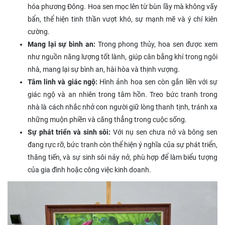
hóa phương Đông. Hoa sen mọc lên từ bùn lầy mà không vấy
bẩn, thể hiện tinh thần vượt khó, sự mạnh mẽ và ý chí kiên
cường.
Mang lại sự bình an:
Trong phong thủy, hoa sen được xem
như nguồn năng lượng tốt lành, giúp cân bằng khí trong ngôi
nhà, mang lại sự bình an, hài hòa và thịnh vượng.
Tâm linh và giác ngộ:
Hình ảnh hoa sen còn gắn liền với sự
giác ngộ và an nhiên trong tâm hồn. Treo bức tranh trong
nhà là cách nhắc nhở con người giữ lòng thanh tịnh, tránh xa
những muộn phiền và căng thẳng trong cuộc sống.
Sự phát triển và sinh sôi:
Với nụ sen chưa nở và bông sen
đang rực rỡ, bức tranh còn thể hiện ý nghĩa của sự phát triển,
thăng tiến, và sự sinh sôi nảy nở, phù hợp để làm biểu tượng
của gia đình hoặc công việc kinh doanh.