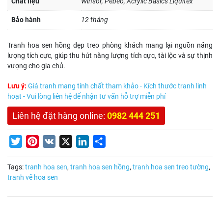
Chất liệu
Winsor, Pebeo, Acrylic Basics Liquitex
Bảo hành
12 tháng
Tranh hoa sen hồng đẹp treo phòng khách mang lại nguồn năng
lượng tích cực, giúp thu hút năng lượng tích cực, tài lộc và sự thịnh
vượng cho gia chủ.
Lưu ý:
Giá tranh mang tính chất tham khảo - Kích thước tranh linh
hoạt - Vui lòng liên hệ để nhận tư vấn hỗ trợ miễn phí
Liên hệ đặt hàng online:
0982 444 251
Twitter
Pinterest
VK
X
LinkedIn
Share
Tags:
tranh hoa sen
,
tranh hoa sen hồng
,
tranh hoa sen treo tường
,
tranh vẽ hoa sen