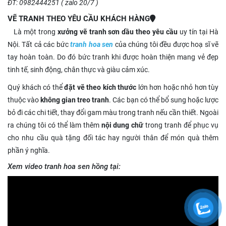
ĐT: 0982444251 ( zalo 20/7 )
VẼ TRANH THEO YÊU CẦU KHÁCH HÀNG
Là một trong
xưởng vẽ tranh sơn dầu theo yêu cầu
uy tín tại Hà
Nội. Tất cả các bức
tranh hoa sen
của chúng tôi đều được hoạ sĩ vẽ
tay hoàn toàn. Do đó bức tranh khi được hoàn thiện mang vẻ đẹp
tinh tế, sinh động, chân thực và giàu cảm xúc.
Quý khách có thể
đặt vẽ theo kích thước
lớn hơn hoặc nhỏ hơn tùy
thuộc vào
không gian treo tranh
. Các bạn có thể bổ sung hoặc lược
bỏ đi các chi tiết, thay đổi gam màu trong tranh nếu cần thiết. Ngoài
ra chúng tôi có thể làm thêm
nội dung chữ
trong tranh để phục vụ
cho nhu cầu quà tặng đối tác hay người thân để món quà thêm
phần ý nghĩa.
Xem video tranh hoa sen hồng tại: